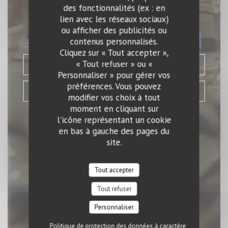
Le Petit Sommelier
des fonctionnalités (ex : en
lien avec les réseaux sociaux)
ou afficher des publicités ou
BISTROT - BRASSERIE
|
PARIS
contenus personnalisés.
Cliquez sur « Tout accepter »,
« Tout refuser » ou «
RÉSERVER
Personnaliser » pour gérer vos
préférences. Vous pouvez
VENTE À EMPORTER
modifier vos choix à tout
moment en cliquant sur
l'icône représentant un cookie
en bas à gauche des pages du
site.
Tout accepter
Tout refuser
Personnaliser
Politique de protection des données à caractère