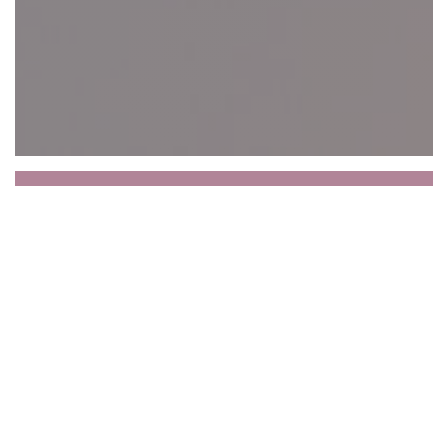
Le Petit Sommelier
Le Petit Sommelier fut créé en 2009 comme un
bistrot parisien traditionnel qui vit dans l’air du
temps, avec une cuisine de saison, fraiche…
escortée d’une carte des vins riches de plus de
1500 références.