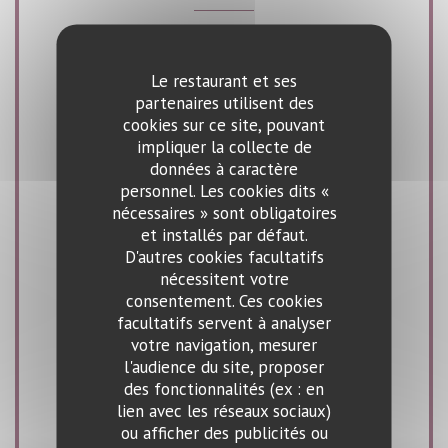
Cuisine
Le restaurant et ses
Française Traditionnelle
partenaires utilisent des
cookies sur ce site, pouvant
Type de restaurant
impliquer la collecte de
données à caractère
Bistrot - Brasserie, Restaurant Traditionnel
personnel. Les cookies dits «
nécessaires » sont obligatoires
Services
et installés par défaut.
Terrasse, Air conditionné - Climatisation
D'autres cookies facultatifs
nécessitent votre
consentement. Ces cookies
Moyens de paiement
facultatifs servent à analyser
Amex, Ticket Restaurant, Paiement Sans
votre navigation, mesurer
l'audience du site, proposer
Contact, Eurocard/Mastercard, Titres restaurant,
des fonctionnalités (ex : en
Espèces, Visa, American Express, Carte Bleue
lien avec les réseaux sociaux)
ou afficher des publicités ou