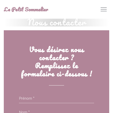
Personnalisation de vos choix en matière de cookies
Le Petit Sommelier
Nous contacter
Vous désirez nous
contacter ?
Remplissez le
formulaire ci-dessous !