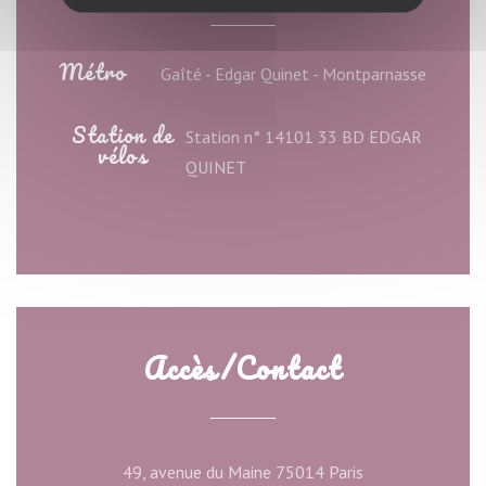
Métro
Gaîté - Edgar Quinet - Montparnasse
Station de
Station n° 14101 33 BD EDGAR
vélos
QUINET
Accès/Contact
((ouvre une nouve
49, avenue du Maine 75014 Paris