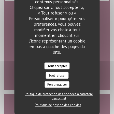
contenus personnalisés.
Cliquez sur « Tout accepter »,
« Tout refuser » ou «
Horaires
Personnaliser » pour gérer vos
préférences. Vous pouvez
modifier vos choix à tout
moment en cliquant sur
l'icône représentant un cookie
Lun
-
Sam
en bas à gauche des pages du
11h00 - 23h00
site.
Dimanche
Tout accepter
Fermé
Tout refuser
Personnaliser
Politique de protection des données à caractère
personnel
Accès
Politique de gestion des cookies