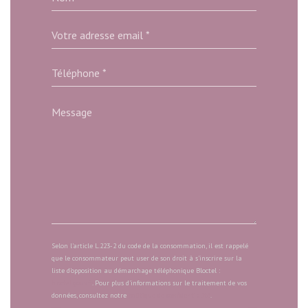
Selon l'article L.223-2 du code de la consommation, il est rappelé
que le consommateur peut user de son droit à s'inscrire sur la
liste d'opposition au démarchage téléphonique Bloctel :
bloctel.gouv.fr
. Pour plus d'informations sur le traitement de vos
données, consultez notre
politique de confidentialité
.