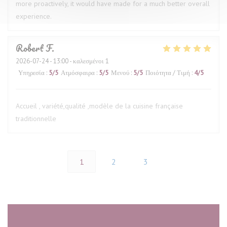
more proactively, it would have made for a much better overall
experience.
Robert
F
2026-07-24
- 13:00 - καλεσμένοι 1
Υπηρεσία
:
5
/5
Ατμόσφαιρα
:
5
/5
Μενού
:
5
/5
Ποιότητα / Τιμή
:
4
/5
Accueil , variété,qualité ,modèle de la cuisine française
traditionnelle
1
2
3