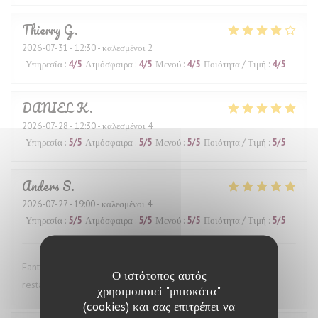
Thierry
G
2026-07-31
- 12:30 - καλεσμένοι 2
Υπηρεσία
:
4
/5
Ατμόσφαιρα
:
4
/5
Μενού
:
4
/5
Ποιότητα / Τιμή
:
4
/5
DANIEL
K
2026-07-28
- 12:30 - καλεσμένοι 4
Υπηρεσία
:
5
/5
Ατμόσφαιρα
:
5
/5
Μενού
:
5
/5
Ποιότητα / Τιμή
:
5
/5
Anders
S
2026-07-27
- 19:00 - καλεσμένοι 4
Υπηρεσία
:
5
/5
Ατμόσφαιρα
:
5
/5
Μενού
:
5
/5
Ποιότητα / Τιμή
:
5
/5
Fantastic wine list, great food and excellent service. This
Ο ιστότοπος αυτός
restaurant is highly recommended.
χρησιμοποιεί "μπισκότα"
(cookies) και σας επιτρέπει να