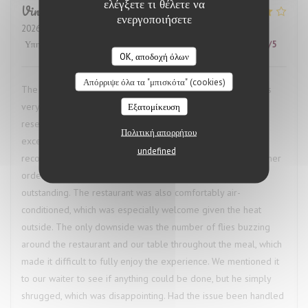
ελέγξετε τι θέλετε να
Vincent
M
ενεργοποιήσετε
2026-07-24
- 22:30 - καλεσμένοι 2
Υπηρεσία
:
4
/5
Ατμόσφαιρα
:
1
/5
Μενού
:
5
/5
Ποιότητα / Τιμή
:
4
/5
OK, αποδοχή όλων
Απόρριψε όλα τα "μπισκότα" (cookies)
The restaurant called ahead to confirm our booking and was
very accommodating when we needed to change the
Εξατομίκευση
reservation time, which was a great start. The food was
Πολιτική απορρήτου
excellent. I had the bœuf bourguignon, and the waiter’s
undefined
recommendation of a red wine pairing was spot on. My partner
ordered the octopus, and we both agreed our dishes were
outstanding. The restaurant was also comfortably air-
conditioned, which was especially welcome given the heat
outside. The only downside was the number of flies buzzing
around the restaurant and our table throughout the meal, which
made it difficult to fully enjoy the experience. We mentioned it
to our waiter to see if anything could be done, but he simply
shrugged, which was disappointing. Had the issue been handled