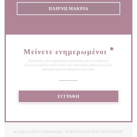
ΠΑΊΡΝΩ ΜΑΚΡΙΆ
Μείνετε ενημερωμένοι
*
Εγγραφείτε στο ενημερωτικό μας δελτίο για να λαμβάνετε
εξατομικευμένες επικοινωνίες και προσφορές μάρκετινγκ μέσω
ηλεκτρονικού ταχυδρομείου από εμάς.
ΕΓΓΡΑΦΉ
© 2026 LE PETIT SOMMELIER — Η ΙΣΤΟΣΕΛΊΔΑ ΤΟΥ ΕΣΤΙΑΤΟΡΊΟΥ