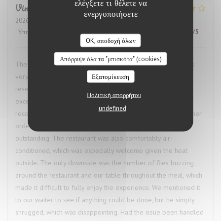
ελέγξετε τι θέλετε να
Vincent
M
ενεργοποιήσετε
2026-07-24
- 22:30 - καλεσμένοι 2
Υπηρεσία
:
4
/5
Ατμόσφαιρα
:
1
/5
Μενού
:
5
/5
Ποιότητα / Τιμή
:
4
/5
OK, αποδοχή όλων
Απόρριψε όλα τα "μπισκότα" (cookies)
The restaurant called ahead to confirm our booking and was
very accommodating when we needed to change the
Εξατομίκευση
reservation time, which was a great start. The food was
Πολιτική απορρήτου
excellent. I had the bœuf bourguignon, and the waiter’s
undefined
recommendation of a red wine pairing was spot on. My partner
ordered the octopus, and we both agreed our dishes were
outstanding. The restaurant was also comfortably air-
conditioned, which was especially welcome given the heat
outside. The only downside was the number of flies buzzing
around the restaurant and our table throughout the meal, which
made it difficult to fully enjoy the experience. We mentioned it
to our waiter to see if anything could be done, but he simply
shrugged, which was disappointing. Had the issue been handled