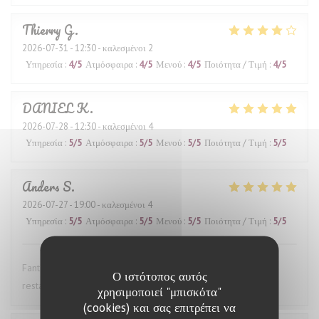
Thierry
G
2026-07-31
- 12:30 - καλεσμένοι 2
Υπηρεσία
:
4
/5
Ατμόσφαιρα
:
4
/5
Μενού
:
4
/5
Ποιότητα / Τιμή
:
4
/5
DANIEL
K
2026-07-28
- 12:30 - καλεσμένοι 4
Υπηρεσία
:
5
/5
Ατμόσφαιρα
:
5
/5
Μενού
:
5
/5
Ποιότητα / Τιμή
:
5
/5
Anders
S
2026-07-27
- 19:00 - καλεσμένοι 4
Υπηρεσία
:
5
/5
Ατμόσφαιρα
:
5
/5
Μενού
:
5
/5
Ποιότητα / Τιμή
:
5
/5
Fantastic wine list, great food and excellent service. This
Ο ιστότοπος αυτός
restaurant is highly recommended.
χρησιμοποιεί "μπισκότα"
(cookies) και σας επιτρέπει να