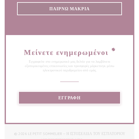
ΠΑΊΡΝΩ ΜΑΚΡΙΆ
Μείνετε ενημερωμένοι
*
Εγγραφείτε στο ενημερωτικό μας δελτίο για να λαμβάνετε
εξατομικευμένες επικοινωνίες και προσφορές μάρκετινγκ μέσω
ηλεκτρονικού ταχυδρομείου από εμάς.
ΕΓΓΡΑΦΉ
© 2026 LE PETIT SOMMELIER — Η ΙΣΤΟΣΕΛΊΔΑ ΤΟΥ ΕΣΤΙΑΤΟΡΊΟΥ