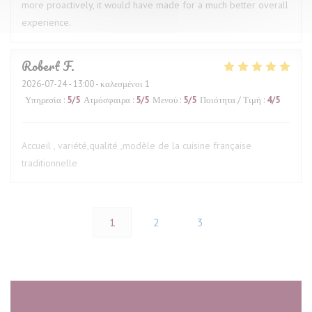
more proactively, it would have made for a much better overall
experience.
Robert
F
2026-07-24
- 13:00 - καλεσμένοι 1
Υπηρεσία
:
5
/5
Ατμόσφαιρα
:
5
/5
Μενού
:
5
/5
Ποιότητα / Τιμή
:
4
/5
Accueil , variété,qualité ,modèle de la cuisine française
traditionnelle
1
2
3