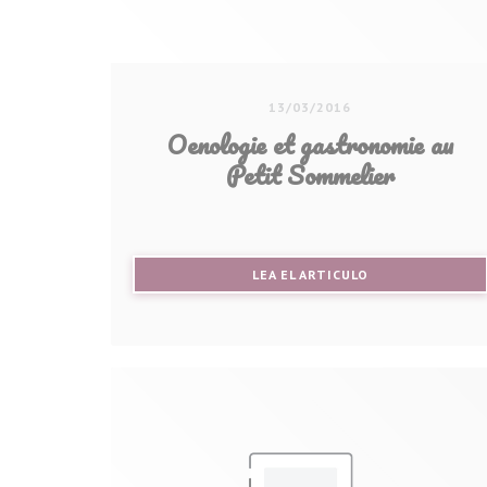
13/03/2016
Oenologie et gastronomie au
Petit Sommelier
((ABRE EN UNA N
LEA EL ARTICULO