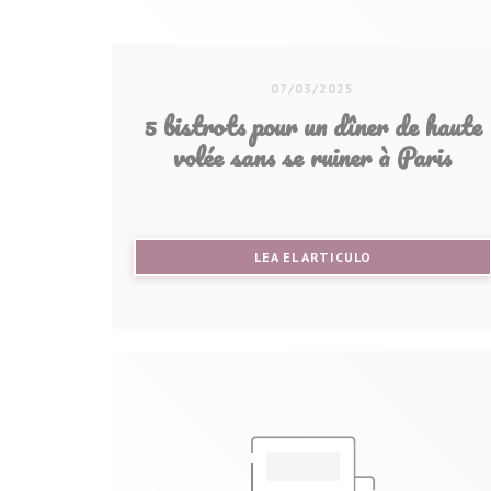
07/03/2025
5 bistrots pour un dîner de haute
volée sans se ruiner à Paris
((ABRE EN UNA N
LEA EL ARTICULO