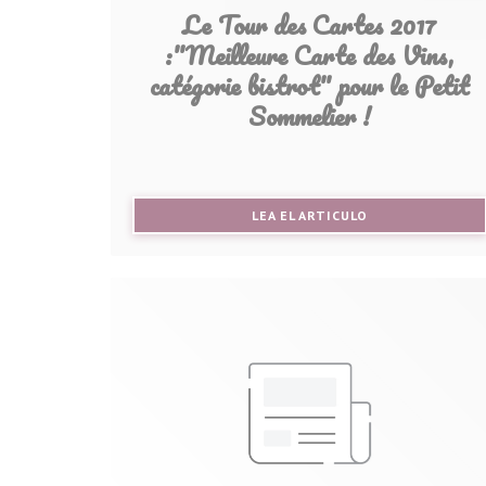
Le Tour des Cartes 2017
:"Meilleure Carte des Vins,
catégorie bistrot" pour le Petit
Sommelier !
((ABRE EN UNA N
LEA EL ARTICULO