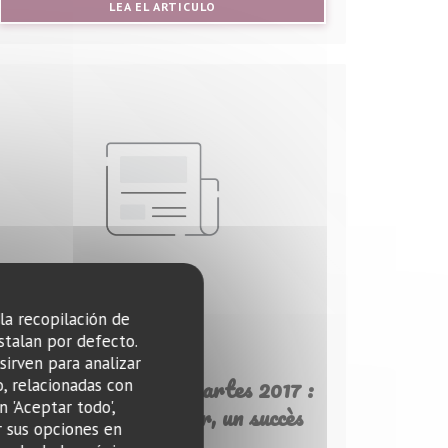
ANA))
((ABRE EN UNA NUEVA VENTANA))
LEA EL ARTICULO
 la recopilación de
stalan por defecto.
28/06/2018
sirven para analizar
Gagnant Tour des Cartes 2017 :
o, relacionadas con
n 'Aceptar todo',
Le Petit Sommelier, un succès
r sus opciones en
discret