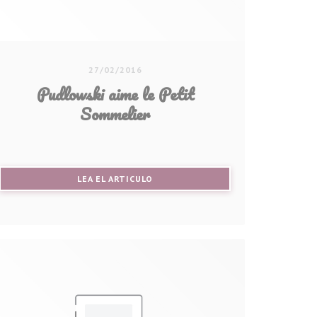
27/02/2016
Pudlowski aime le Petit
Sommelier
((ABRE EN UNA NUEVA VENTANA))
LEA EL ARTICULO
ANA))