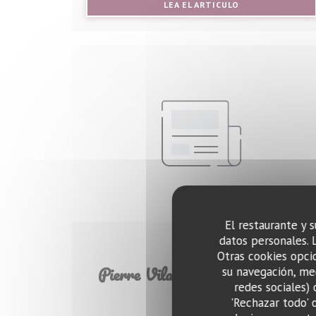
((ABRE EN UNA N
LEA EL ARTICULO
El restaurante y s
datos personales. 
24/10/2019
Otras cookies opcio
Pierre Vila Palleja : le vin pour
su navegación, med
redes sociales) 
religion
'Rechazar todo' 