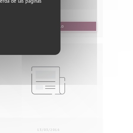
erda de las páginas
ANA))
((ABRE EN UNA NUEVA VENTANA))
LEA EL ARTICULO
13/03/2016