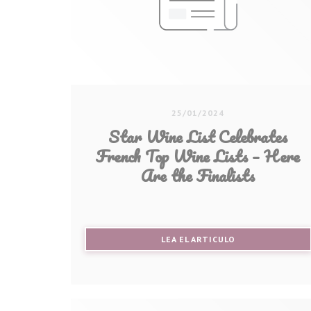
25/01/2024
Star Wine List Celebrates
French Top Wine Lists – Here
Are the Finalists
((ABRE EN UNA N
LEA EL ARTICULO