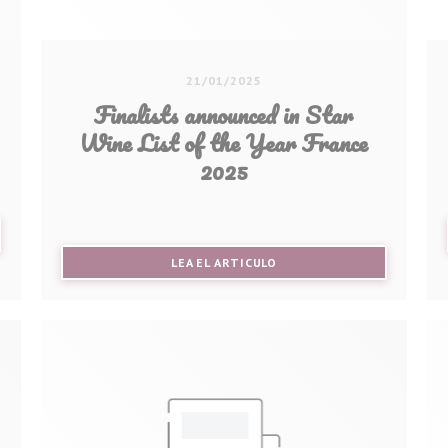
21/01/2025
Finalists announced in Star
Wine List of the Year France
2025
UEVA VENTANA))
((ABRE EN UNA NUEVA VENT
LEA EL ARTICULO