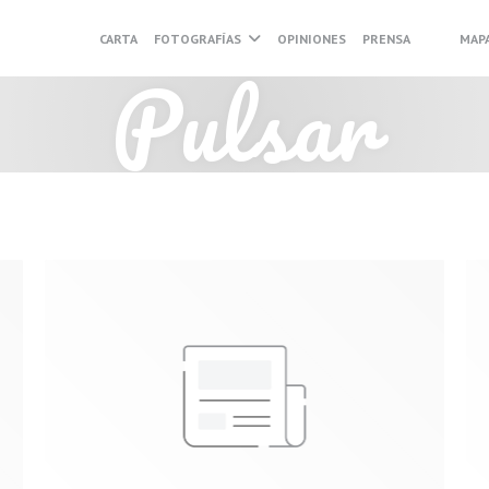
CARTA
FOTOGRAFÍAS
OPINIONES
PRENSA
MAP
((ABRE EN
((ABRE
Pulsar