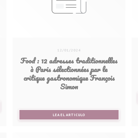
12/01/2024
Food : 12 adresses traditionnelles
à Paris sélectionnées par le
critique gastronomique François
Simon
UEVA VENTANA))
((ABRE EN UNA NUEVA VENT
LEA EL ARTICULO