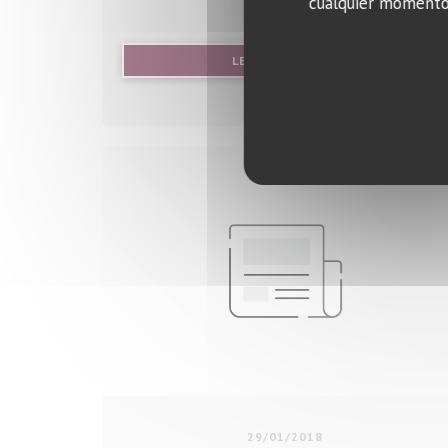
cualquier momento 
((ABRE EN UNA N
LEA EL ARTICULO
29/01/2018