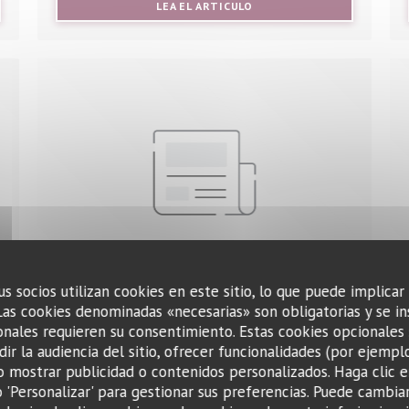
UEVA VENTANA))
((ABRE EN UNA NUEVA VENT
LEA EL ARTICULO
us socios utilizan cookies en este sitio, lo que puede implicar
Las cookies denominadas «necesarias» son obligatorias y se in
15/11/2018
nales requieren su consentimiento. Estas cookies opcionales 
Le Petit Sommelier, le bon
ir la audiencia del sitio, ofrecer funcionalidades (por ejempl
o mostrar publicidad o contenidos personalizados. Haga clic e
bistrot à vins !
o 'Personalizar' para gestionar sus preferencias. Puede cambia