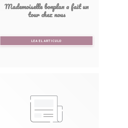
Mademoiselle bonplan a fait un
tour chez nous
((ABRE EN UNA NUEVA VENTANA))
LEA EL ARTICULO