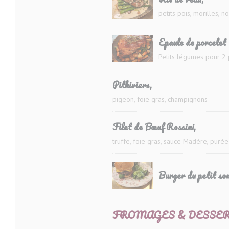
petits pois, morilles, n
Epaule de porcelet 
Petits légumes pour 2
Pithiviers,
pigeon, foie gras, champignons
Filet de Bœuf Rossini,
truffe, foie gras, sauce Madère, pur
Burger du petit som
FROMAGES & DESSE