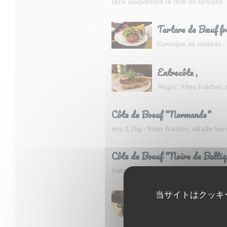
servi uniquement le midi en semaine
Tartare de Bœuf fr
Classique au couteau - 
Entrecôte ,
"Angus", frites fraîches
Côte de Boeuf "Normande"
env. 1.2kg - frites fraiches, salade Se
Côte de Boeuf "Noire de Balti
maturation spéciale - env 1,2kg - frite
当サイトはクッキ
Boeuf Bourguignon
mariné 24h au vin roug