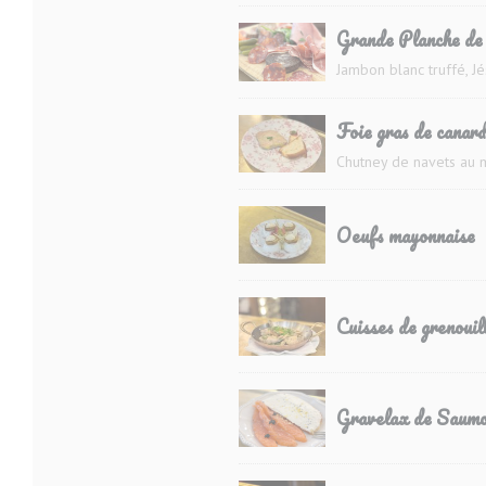
Grande Planche de 
Jambon blanc truffé, J
Foie gras de canar
Chutney de navets au 
Oeufs mayonnaise
Cuisses de grenouill
Gravelax de Saumo