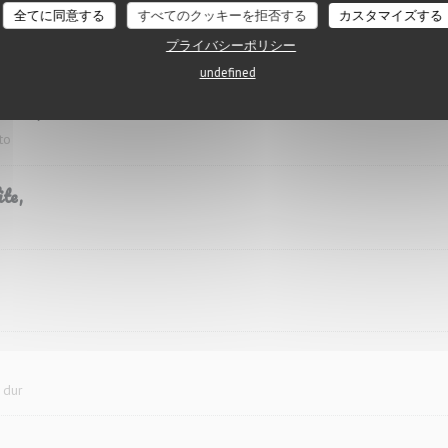
全てに同意する
すべてのクッキーを拒否する
カスタマイズする
lle,
プライバシーポリシー
pignons
undefined
lancha,
to
ite,
 dur