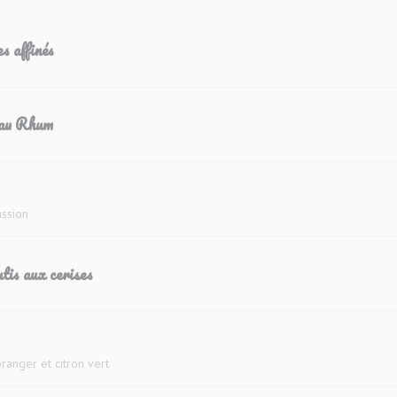
s affinés
 au Rhum
assion
tis aux cerises
oranger et citron vert