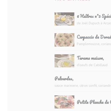
6 Huîtres n°3 Spéci
de Joël Dupuch à Arca
Carpaccio de Dorad
Pamplemousse, corian
Tarama maison,
d'oeufs de Cabillaud
Palourdes,
sauce mariniere, citron confit, coriand
Petite Planche de 