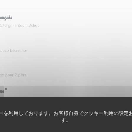
ançais
170 gr - frites fraîches
, sauce béarnaise
rvie pour 2 pers.
que"
s fraiches Servie pour 2 pers.
ーを利用しております。お客様自身でクッキー利用の設定
 "Grande Tradition"
す。
e, oignons et lard