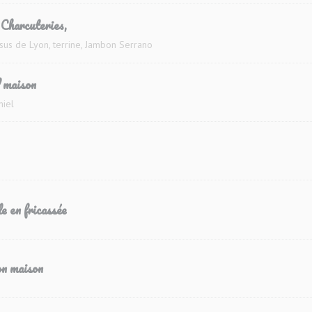
Charcuteries,
ésus de Lyon, terrine, Jambon Serrano
d maison
miel
e en fricassée
n maison