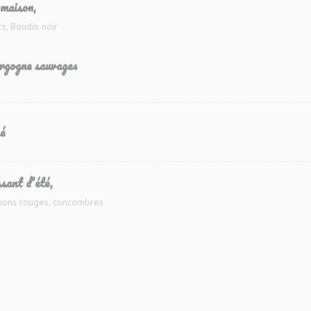
 maison,
cs, Boudin noir
rgogne sauvages
é
sant d'été,
gnons rouges, concombres