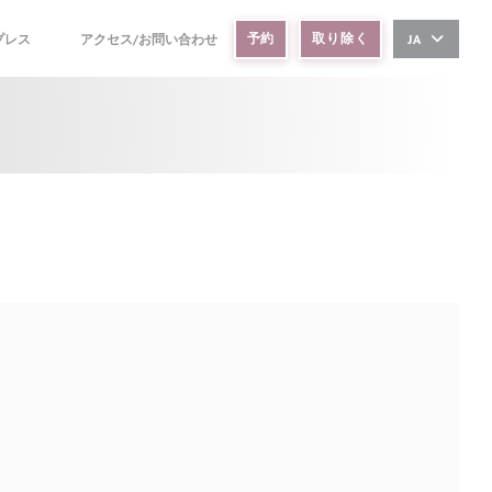
予約
取り除く
プレス
アクセス/お問い合わせ
JA
((新しいウィンドウで開きます))
((新しいウィンドウで開きます))