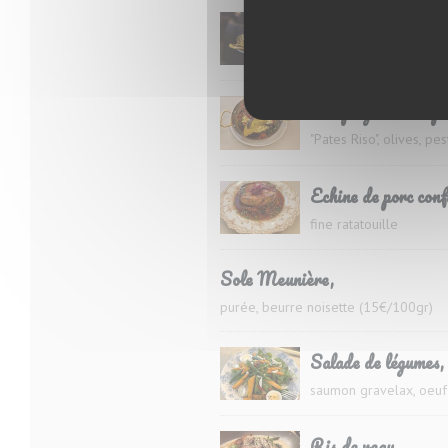
Vol au vent de volai
sauce "Albufera", Cham
Poulpe grillé à la p
"Pates Riso", olives, pes
Echine de porc conf
fine ratatouille
Sole Meunière,
purée, beurre noisette (15€/100gr)
Salade de légumes,
saumon gravelax, oeuf
Ris de veau,