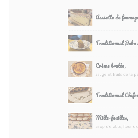
Assiette de fromage
Traditionnel Baba
Crème brulée,
sauge et fruits de la p
Traditionnel Clafou
Mille-feuilles,
sirop d’érable, fleur d’