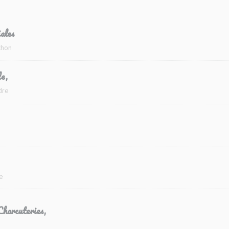
ales
chon
e,
dre
re
Charcuteries,