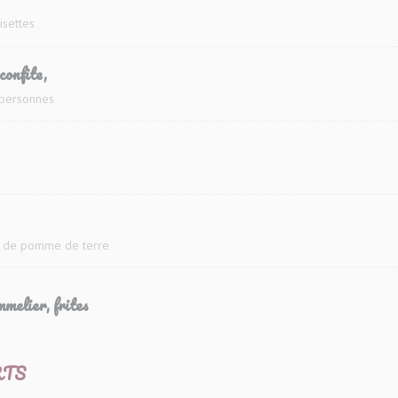
oisettes
confite,
 personnes
ée de pomme de terre
melier, frites
RTS