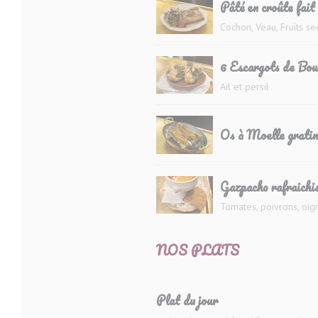
Pâté en croûte fait
Cochon, Veau, Fruits se
6 Escargots de Bou
Ail et persil
Os à Moelle gratin
Gazpacho rafraichis
Tomates, poivrons, oi
NOS PLATS
Plat du jour