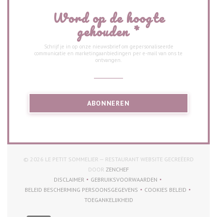
Word op de hoogte
gehouden
*
Schrijf je in op onze nieuwsbrief om gepersonaliseerde
communicatie en marketingaanbiedingen per e-mail van ons te
ontvangen.
ABONNEREN
© 2026 LE PETIT SOMMELIER — RESTAURANT WEBSITE GECREËERD
((OPENT IN EEN NIEUW VENSTER))
DOOR
ZENCHEF
DISCLAIMER
GEBRUIKSVOORWAARDEN
((OPENT IN EEN NIEUW VENSTER))
((OPENT IN EEN NIEUW VENSTER))
BELEID BESCHERMING PERSOONSGEGEVENS
COOKIES BELEID
((OPENT IN EEN NIEUW VENSTER))
((OPENT IN EEN NI
TOEGANKELIJKHEID
((OPENT IN EEN NIEUW VENSTER))