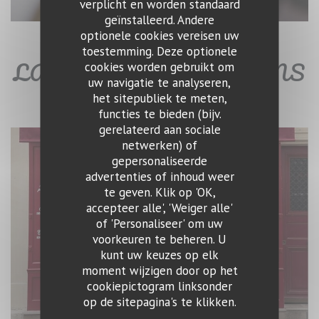
verplicht en worden standaard
geïnstalleerd. Andere
optionele cookies vereisen uw
toestemming. Deze optionele
LA CAVE - BAR À VINS
cookies worden gebruikt om
uw navigatie te analyseren,
het sitepubliek te meten,
functies te bieden (bijv.
gerelateerd aan sociale
netwerken) of
gepersonaliseerde
advertenties of inhoud weer
te geven. Klik op 'OK,
accepteer alle', 'Weiger alle'
of 'Personaliseer' om uw
voorkeuren te beheren. U
kunt uw keuzes op elk
moment wijzigen door op het
cookiepictogram linksonder
op de sitepagina's te klikken.