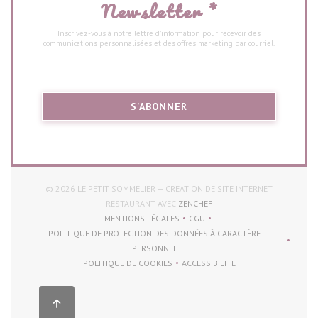
Newsletter
*
Inscrivez-vous à notre lettre d'information pour recevoir des
communications personnalisées et des offres marketing par courriel.
S'ABONNER
© 2026 LE PETIT SOMMELIER — CRÉATION DE SITE INTERNET
((OUVRE UNE NOUVELLE FEN
RESTAURANT AVEC
ZENCHEF
MENTIONS LÉGALES
CGU
((OUVRE UNE NOUVELLE FENÊTRE))
((OUVRE UNE NOUVELLE FENÊT
POLITIQUE DE PROTECTION DES DONNÉES À CARACTÈRE
((OUVRE UNE NOUVELLE FENÊTRE))
PERSONNEL
POLITIQUE DE COOKIES
ACCESSIBILITE
((OUVRE UNE NOUVELLE FENÊTRE))
((OUVRE UNE NOUVELLE FENÊ