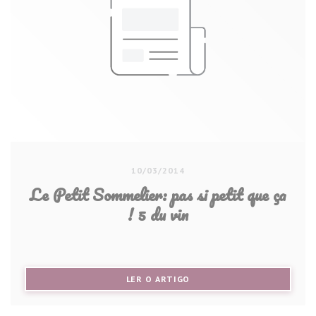
10/03/2014
Le Petit Sommelier: pas si petit que ça
! 5 du vin
((ABRE NUMA NOVA JANELA))
LER O ARTIGO