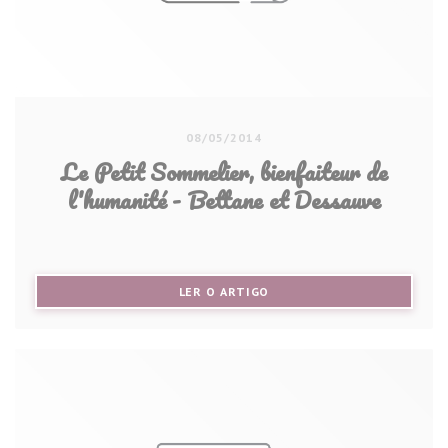
08/05/2014
Le Petit Sommelier, bienfaiteur de
l'humanité - Bettane et Dessauve
((ABRE NUMA NOVA JANELA))
LER O ARTIGO