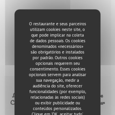
O restaurante e seus parceiros
utilizam cookies neste site, o
que pode implicar na coleta
de dados pessoais. Os cookies
denominados «necessários»
são obrigatórios e instalados
por padrão. Outros cookies
opcionais requerem seu
consentimento. Esses cookies
opcionais servem para analisar
sua navegação, medir a
audiência do site, oferecer
29/01/2018
funcionalidades (por exemplo,
Le Tour des Cartes 2017 :"Meilleure
relacionadas às redes sociais)
Carte des Vins, catégorie bistrot" pour
ou exibir publicidade ou
le Petit Sommelier !
conteúdos personalizados.
Clique em 'OK, aceitar tudo',