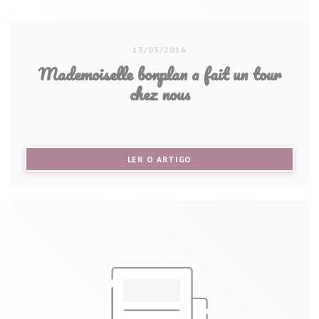
13/03/2016
Mademoiselle bonplan a fait un tour
chez nous
((ABRE NUMA NOVA JANELA))
LER O ARTIGO