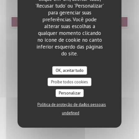
'Recusar tudo' ou 'Personalizar'
para gerenciar suas
preferências. Você pode
((ABRE NUMA NOVA JANELA))
LER O ARTIGO
alterar suas escolhas a
qualquer momento clicando
no ícone de cookie no canto
inferior esquerdo das páginas
do site.
OK, aceitar tudo
Proíbe todos cookies
Personalizar
Política de proteção de dados pessoais
undefined