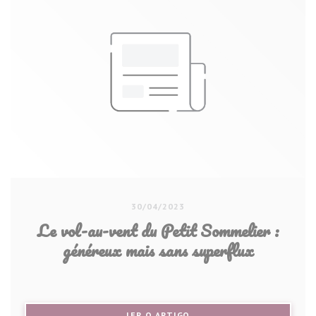
30/04/2023
Le vol-au-vent du Petit Sommelier :
généreux mais sans superflux
((ABRE NUMA NOVA JANELA))
LER O ARTIGO