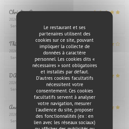
Christian
G
2026-07-29
- 12:30 - Couverts 4
Service
:
5
/5
Ambiance
:
5
/5
Cuisine
:
5
/5
Qualité / Prix
:
5
/5
Le restaurant et ses
partenaires utilisent des
cookies sur ce site, pouvant
Thierry
G
impliquer la collecte de
2026-07-31
- 12:30 - Couverts 2
données à caractère
Service
:
4
/5
Ambiance
:
4
/5
Cuisine
:
4
/5
Qualité / Prix
:
4
/5
personnel. Les cookies dits «
nécessaires » sont obligatoires
et installés par défaut.
DANIEL
K
D'autres cookies facultatifs
2026-07-28
- 12:30 - Couverts 4
nécessitent votre
Service
:
5
/5
Ambiance
:
5
/5
Cuisine
:
5
/5
Qualité / Prix
:
5
/5
consentement. Ces cookies
facultatifs servent à analyser
votre navigation, mesurer
Anders
S
l'audience du site, proposer
2026-07-27
- 19:00 - Couverts 4
des fonctionnalités (ex : en
Service
:
5
/5
Ambiance
:
5
/5
Cuisine
:
5
/5
Qualité / Prix
:
5
/5
lien avec les réseaux sociaux)
ou afficher des publicités ou