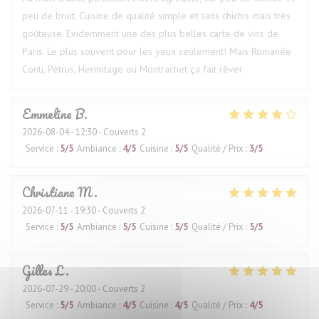
peu de bruit. Cuisine de qualité simple et sans chichis mais très
goûteuse. Evidemment une des plus belles carte de vins de
Paris. Le plus souvent pour les yeux seulement! Mais Romanée
Conti, Pétrus, Hermitage ou Montrachet ça fait rêver
Emmeline
B
2026-08-04
- 12:30 - Couverts 2
Service
:
5
/5
Ambiance
:
4
/5
Cuisine
:
5
/5
Qualité / Prix
:
3
/5
Christiane
M
2026-07-11
- 19:30 - Couverts 2
Service
:
5
/5
Ambiance
:
5
/5
Cuisine
:
5
/5
Qualité / Prix
:
5
/5
Gilles
L
2026-07-29
- 20:00 - Couverts 2
Service
:
5
/5
Ambiance
:
4
/5
Cuisine
:
4
/5
Qualité / Prix
:
4
/5