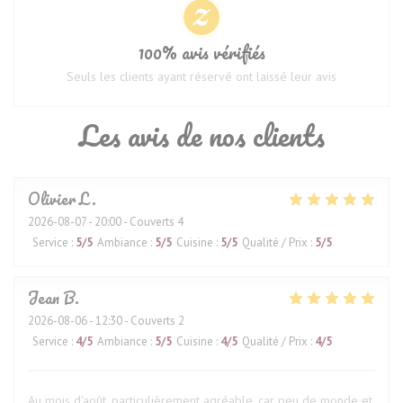
100% avis vérifiés
Seuls les clients ayant réservé ont laissé leur avis
Les avis de nos clients
Olivier
L
2026-08-07
- 20:00 - Couverts 4
Service
:
5
/5
Ambiance
:
5
/5
Cuisine
:
5
/5
Qualité / Prix
:
5
/5
Jean
B
2026-08-06
- 12:30 - Couverts 2
Service
:
4
/5
Ambiance
:
5
/5
Cuisine
:
4
/5
Qualité / Prix
:
4
/5
Au mois d'août, particulièrement agréable, car peu de monde et