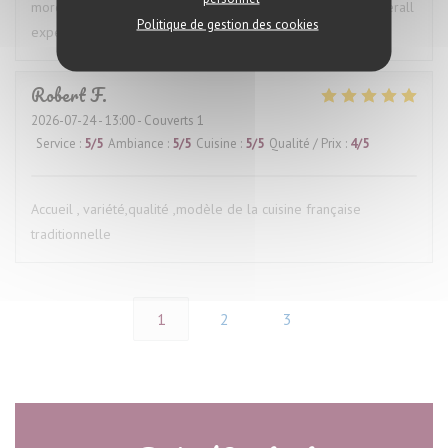
more proactively, it would have made for a much better overall
Politique de gestion des cookies
experience.
Robert
F
2026-07-24
- 13:00 - Couverts 1
Service
:
5
/5
Ambiance
:
5
/5
Cuisine
:
5
/5
Qualité / Prix
:
4
/5
Accueil , variété,qualité ,modèle de la cuisine française
traditionnelle
1
2
3