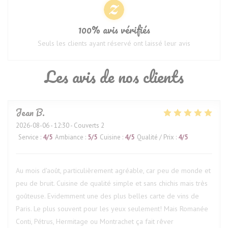
100% avis vérifiés
Seuls les clients ayant réservé ont laissé leur avis
Les avis de nos clients
Jean
B
2026-08-06
- 12:30 - Couverts 2
Service
:
4
/5
Ambiance
:
5
/5
Cuisine
:
4
/5
Qualité / Prix
:
4
/5
Au mois d'août, particulièrement agréable, car peu de monde et
peu de bruit. Cuisine de qualité simple et sans chichis mais très
goûteuse. Evidemment une des plus belles carte de vins de
Paris. Le plus souvent pour les yeux seulement! Mais Romanée
Conti, Pétrus, Hermitage ou Montrachet ça fait rêver