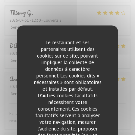
Thierry
G
2026-07-31
- 12:30 - Couverts 2
Service
:
4
/5
Ambiance
:
4
/5
Cuisine
:
4
/5
Qualité / Prix
:
4
/5
Le restaurant et ses
DANIEL
K
partenaires utilisent des
2026-07-28
- 12:30 - Couverts 4
cookies sur ce site, pouvant
Service
:
5
/5
Ambiance
:
5
/5
Cuisine
:
5
/5
Qualité / Prix
:
5
/5
impliquer la collecte de
données à caractère
personnel. Les cookies dits «
Anders
S
nécessaires » sont obligatoires
2026-07-27
- 19:00 - Couverts 4
et installés par défaut.
Service
:
5
/5
Ambiance
:
5
/5
Cuisine
:
5
/5
Qualité / Prix
:
5
/5
D'autres cookies facultatifs
nécessitent votre
consentement. Ces cookies
Fantastic wine list, great food and excellent service. This
facultatifs servent à analyser
restaurant is highly recommended.
votre navigation, mesurer
l'audience du site, proposer