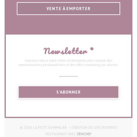
VENTE À EMPORTER
Newsletter
*
Inscrivez-vous à notre lettre d'information pour recevoir des
communications personnalisées et des offres marketing par courriel.
S'ABONNER
© 2026 LE PETIT SOMMELIER — CRÉATION DE SITE INTERNET
((OUVRE UNE NOUVELLE FEN
RESTAURANT AVEC
ZENCHEF