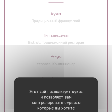
Кухня
Традиционный французский
Тип заведения
Bistrot, Традиционный ресторан
Услуги
терраса, Кондиционер
Способы оплаты
Amex, Билет в ресторане, Paiement Sans
Этот сайт использует кукис
Contact, Eurocard / Mastercard, ресторан Titres,
и позволяет вам
Денежные средства, виза, American Express,
контролировать сервисы
Дебетовая карточка
которые вы хотите