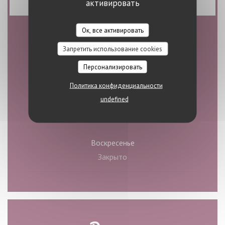
активировать
Ок, все активировать
Часы работы
Запретить использование cookies
Персонализировать
Политика конфиденциальности
П�
-
С�
undefined
11:00 - 23:00
Воскресенье
Закрыто