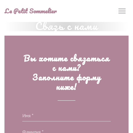
Панель управления cookies
Le Petit Sommelier
Связь с нами
Вы хотите связаться
с нами?
Заполните форму
ниже!