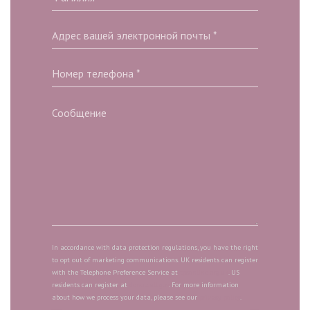
In accordance with data protection regulations, you have the right
to opt out of marketing communications. UK residents can register
with the Telephone Preference Service at
tpsonline.org.uk
. US
residents can register at
donotcall.gov
. For more information
about how we process your data, please see our
privacy policy
.