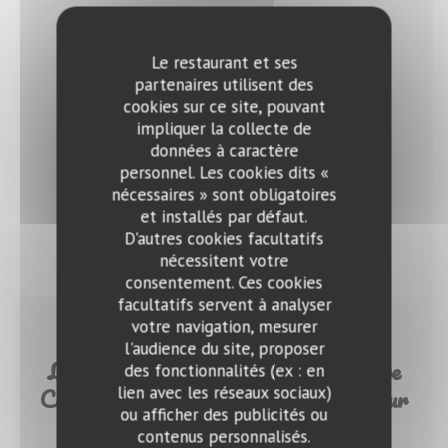
Le restaurant et ses
partenaires utilisent des
cookies sur ce site, pouvant
impliquer la collecte de
données à caractère
personnel. Les cookies dits «
nécessaires » sont obligatoires
et installés par défaut.
D'autres cookies facultatifs
nécessitent votre
consentement. Ces cookies
facultatifs servent à analyser
votre navigation, mesurer
29/01/2018
l'audience du site, proposer
Le Tour des Cartes 2017 :"Meilleure
des fonctionnalités (ex : en
Carte des Vins, catégorie bistrot" pour
lien avec les réseaux sociaux)
ou afficher des publicités ou
le Petit Sommelier !
contenus personnalisés.