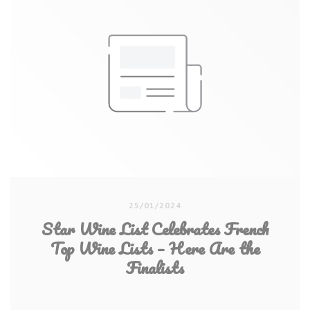
25/01/2024
Star Wine List Celebrates French
Top Wine Lists – Here Are the
Finalists