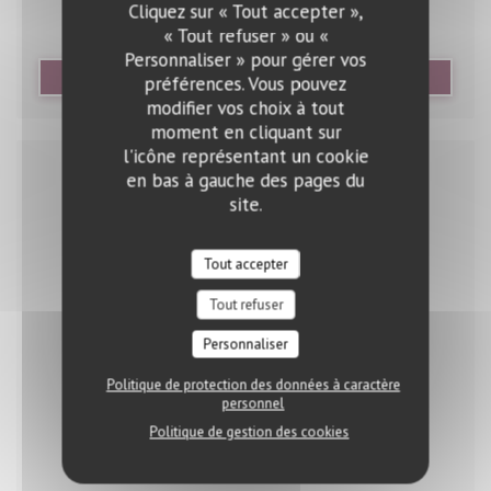
Cliquez sur « Tout accepter »,
« Tout refuser » ou «
Personnaliser » pour gérer vos
((OUVRE UNE NOUVELLE FE
LIRE L'ARTICLE
préférences. Vous pouvez
modifier vos choix à tout
moment en cliquant sur
l'icône représentant un cookie
en bas à gauche des pages du
site.
Tout accepter
Tout refuser
Personnaliser
Politique de protection des données à caractère
personnel
Politique de gestion des cookies