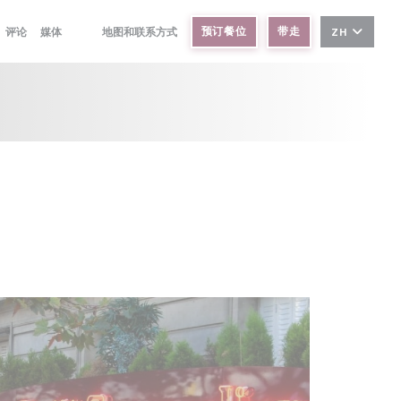
预订餐位
带走
评论
媒体
地图和联系方式
ZH
((在新窗口中打开))
((在新窗口中打开))