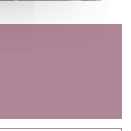
))
开))