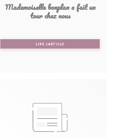
Mademoiselle bonplan a fait un
tour chez nous
((OUVRE UNE NOUVELLE FENÊTRE))
LIRE L'ARTICLE