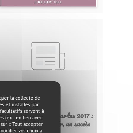
NÊTRE))
((OUVRE UNE NOUVELLE FENÊTRE))
LIRE L'ARTICLE
quer la collecte de
s et installés par
28/06/2018
facultatifs servent à
Gagnant Tour des Cartes 2017 :
s (ex : en lien avec
Le Petit Sommelier, un succès
 sur « Tout accepter
discret
modifier vos choix à