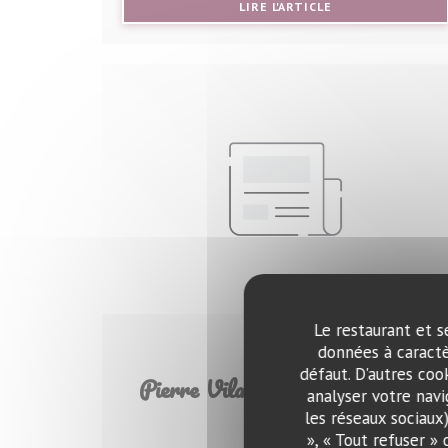
((OUVRE UNE NOU
LIRE L'ARTICLE
Le restaurant et s
données à caractè
24/10/2019
défaut. D'autres coo
Pierre Vila Palleja : le vin pour
analyser votre navi
religion
les réseaux sociaux
», « Tout refuser »