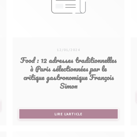
12/01/2024
Food : 12 adresses traditionnelles
à Paris sélectionnées par le
critique gastronomique François
Simon
VELLE FENÊTRE))
((OUVRE UNE NOUVELLE FE
LIRE L'ARTICLE