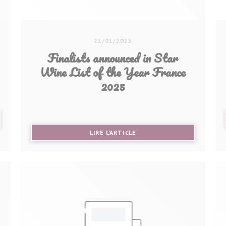
21/01/2025
Finalists announced in Star
Wine List of the Year France
2025
VELLE FENÊTRE))
((OUVRE UNE NOUVELLE FE
LIRE L'ARTICLE