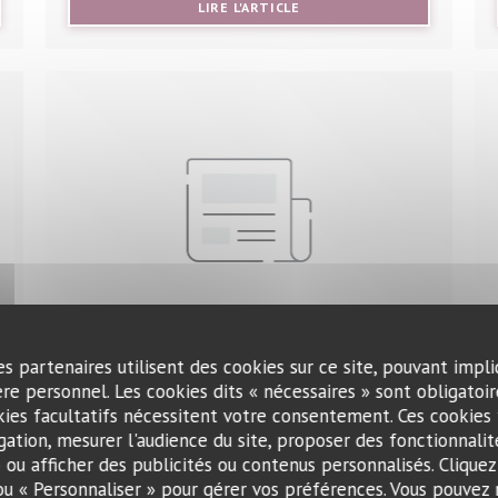
VELLE FENÊTRE))
((OUVRE UNE NOUVELLE FE
LIRE L'ARTICLE
es partenaires utilisent des cookies sur ce site, pouvant impli
re personnel. Les cookies dits « nécessaires » sont obligatoire
15/11/2018
kies facultatifs nécessitent votre consentement. Ces cookies 
Le Petit Sommelier, le bon
gation, mesurer l'audience du site, proposer des fonctionnalité
bistrot à vins !
) ou afficher des publicités ou contenus personnalisés. Cliquez
 ou « Personnaliser » pour gérer vos préférences. Vous pouvez 