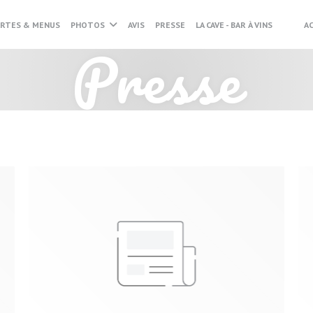
ARTES & MENUS
PHOTOS
AVIS
PRESSE
LA CAVE - BAR À VINS
A
((OUVR
((OU
Presse