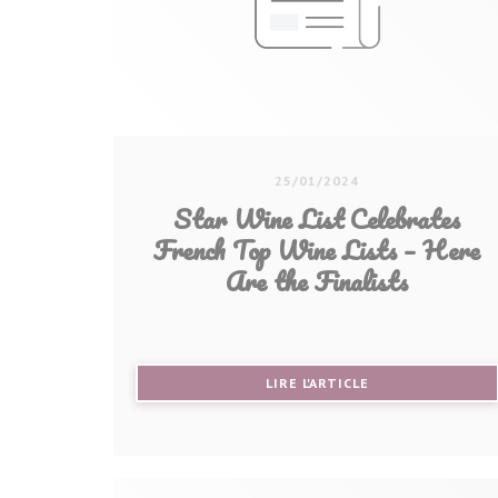
25/01/2024
Star Wine List Celebrates
French Top Wine Lists – Here
Are the Finalists
((OUVRE UNE NOU
LIRE L'ARTICLE