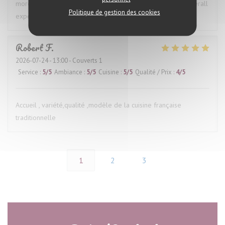
more proactively, it would have made for a much better overall
Politique de gestion des cookies
experience.
Robert
F
2026-07-24
- 13:00 - Couverts 1
Service
:
5
/5
Ambiance
:
5
/5
Cuisine
:
5
/5
Qualité / Prix
:
4
/5
Accueil , variété,qualité ,modèle de la cuisine française
traditionnelle
1
2
3