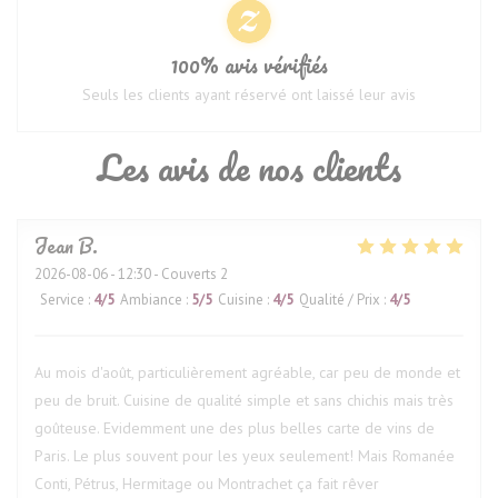
100% avis vérifiés
Seuls les clients ayant réservé ont laissé leur avis
Les avis de nos clients
Jean
B
2026-08-06
- 12:30 - Couverts 2
Service
:
4
/5
Ambiance
:
5
/5
Cuisine
:
4
/5
Qualité / Prix
:
4
/5
Au mois d'août, particulièrement agréable, car peu de monde et
peu de bruit. Cuisine de qualité simple et sans chichis mais très
goûteuse. Evidemment une des plus belles carte de vins de
Paris. Le plus souvent pour les yeux seulement! Mais Romanée
Conti, Pétrus, Hermitage ou Montrachet ça fait rêver