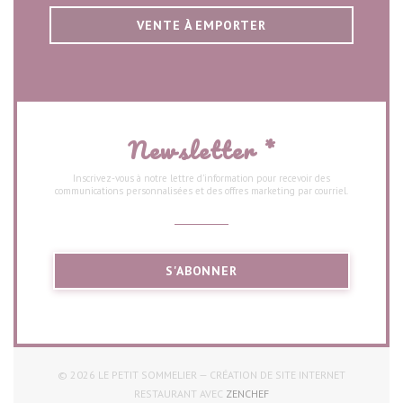
VENTE À EMPORTER
Newsletter
*
Inscrivez-vous à notre lettre d'information pour recevoir des
communications personnalisées et des offres marketing par courriel.
S'ABONNER
© 2026 LE PETIT SOMMELIER — CRÉATION DE SITE INTERNET
((OUVRE UNE NOUVELLE FEN
RESTAURANT AVEC
ZENCHEF