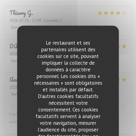
Thierry
G
2026-07-31
- 12:30 - Couverts 2
Service
:
4
/5
Ambiance
:
4
/5
Cuisine
:
4
/5
Qualité / Prix
:
4
/5
Le restaurant et ses
DANIEL
K
partenaires utilisent des
2026-07-28
- 12:30 - Couverts 4
cookies sur ce site, pouvant
Service
:
5
/5
Ambiance
:
5
/5
Cuisine
:
5
/5
Qualité / Prix
:
5
/5
impliquer la collecte de
données à caractère
personnel. Les cookies dits «
Anders
S
nécessaires » sont obligatoires
2026-07-27
- 19:00 - Couverts 4
et installés par défaut.
Service
:
5
/5
Ambiance
:
5
/5
Cuisine
:
5
/5
Qualité / Prix
:
5
/5
D'autres cookies facultatifs
nécessitent votre
consentement. Ces cookies
Fantastic wine list, great food and excellent service. This
facultatifs servent à analyser
restaurant is highly recommended.
votre navigation, mesurer
l'audience du site, proposer