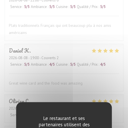
2026-08-08
- 22:00 - Couverts 6
Service
:
5
/5
Ambiance
:
5
/5
Cuisine
:
5
/5
Qualité / Prix
:
5
/5
Plats traditionnels Français qui ont beaucoup plu à nos amis
américains
Daniel
K
2026-08-08
- 19:00 - Couverts 2
Service
:
5
/5
Ambiance
:
4
/5
Cuisine
:
5
/5
Qualité / Prix
:
4
/5
Great wine card and the food was amazing
Olivier
L
2026-08-07
- 20:00 - Couverts 4
Service
:
5
/5
Ambiance
:
5
/5
Cuisine
:
5
/5
Qualité / Prix
:
5
/5
Le restaurant et ses
partenaires utilisent des