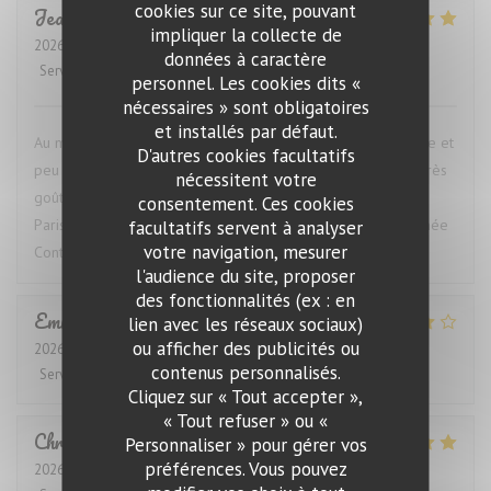
cookies sur ce site, pouvant
Jean
B
impliquer la collecte de
2026-08-06
- 12:30 - Couverts 2
données à caractère
Service
:
4
/5
Ambiance
:
5
/5
Cuisine
:
4
/5
Qualité / Prix
:
4
/5
personnel. Les cookies dits «
nécessaires » sont obligatoires
et installés par défaut.
Au mois d'août, particulièrement agréable, car peu de monde et
D'autres cookies facultatifs
peu de bruit. Cuisine de qualité simple et sans chichis mais très
nécessitent votre
goûteuse. Evidemment une des plus belles carte de vins de
consentement. Ces cookies
Paris. Le plus souvent pour les yeux seulement! Mais Romanée
facultatifs servent à analyser
votre navigation, mesurer
Conti, Pétrus, Hermitage ou Montrachet ça fait rêver
l'audience du site, proposer
des fonctionnalités (ex : en
Emmeline
B
lien avec les réseaux sociaux)
ou afficher des publicités ou
2026-08-04
- 12:30 - Couverts 2
contenus personnalisés.
Service
:
5
/5
Ambiance
:
4
/5
Cuisine
:
5
/5
Qualité / Prix
:
3
/5
Cliquez sur « Tout accepter »,
« Tout refuser » ou «
Christiane
M
Personnaliser » pour gérer vos
préférences. Vous pouvez
2026-07-11
- 19:30 - Couverts 2