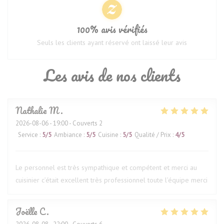
100% avis vérifiés
Seuls les clients ayant réservé ont laissé leur avis
Les avis de nos clients
Nathalie
M
2026-08-06
- 19:00 - Couverts 2
Service
:
5
/5
Ambiance
:
5
/5
Cuisine
:
5
/5
Qualité / Prix
:
4
/5
Le personnel est très sympathique et compétent et merci au
cuisinier c’était excellent très professionnel toute l’équipe merci
Joëlle
C