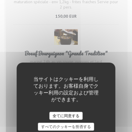
maturation spéciale - env 1,2kg - frites fraiches Servie pour
2 pers.
150,00 EUR
Boeuf Bourguignon "Grande Tradition"
mariné 24h au vin rouge, oignons et lard
25,90 EUR
当サイトはクッキーを利用し
ております。お客様自身でク
ッキー利用の設定および管理
ができます。
Vol au vent de volaille,
全てに同意する
sauce "Albufera", Champignons
27,90 EUR
すべてのクッキーを拒否する