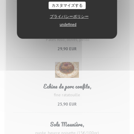
カスタマイズする
プライバシーポリシー
undefined
Poulpe grillé à la plancha,
"Pates Riso", olives, pesto
29,90 EUR
Echine de porc confite,
fine ratatouille
25,90 EUR
Sole Meunière,
purée, beurre noisette (15€/100gr)