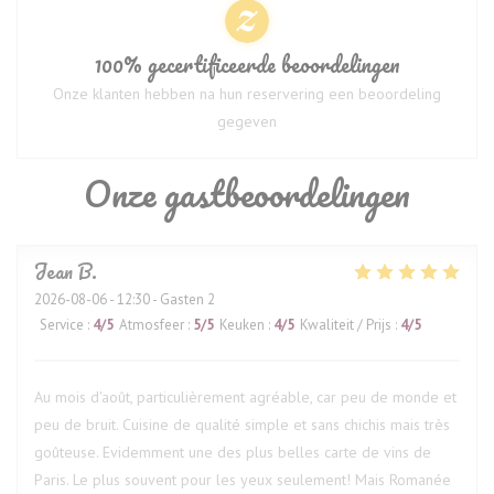
100% gecertificeerde beoordelingen
Onze klanten hebben na hun reservering een beoordeling
gegeven
Onze gastbeoordelingen
Jean
B
2026-08-06
- 12:30 - Gasten 2
Service
:
4
/5
Atmosfeer
:
5
/5
Keuken
:
4
/5
Kwaliteit / Prijs
:
4
/5
Au mois d'août, particulièrement agréable, car peu de monde et
peu de bruit. Cuisine de qualité simple et sans chichis mais très
goûteuse. Evidemment une des plus belles carte de vins de
Paris. Le plus souvent pour les yeux seulement! Mais Romanée