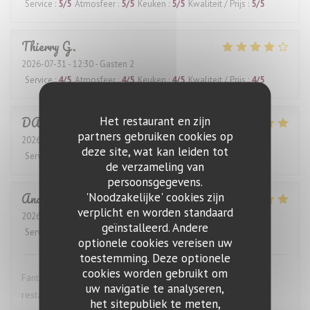
Service
:
5
/5
Atmosfeer
:
5
/5
Keuken
:
5
/5
Kwaliteit / Prijs
:
5
/5
Thierry
G
2026-07-31
- 12:30 - Gasten 2
Service
:
4
/5
Atmosfeer
:
4
/5
Keuken
:
4
/5
Kwaliteit / Prijs
:
4
/5
DANIEL
K
Het restaurant en zijn
partners gebruiken cookies op
2026-07-28
- 12:30 - Gasten 4
deze site, wat kan leiden tot
Service
:
5
/5
Atmosfeer
:
5
/5
Keuken
:
5
/5
Kwaliteit / Prijs
:
5
/5
de verzameling van
persoonsgegevens.
Anders
S
'Noodzakelijke' cookies zijn
verplicht en worden standaard
2026-07-27
- 19:00 - Gasten 4
geïnstalleerd. Andere
Service
:
5
/5
Atmosfeer
:
5
/5
Keuken
:
5
/5
Kwaliteit / Prijs
:
5
/5
optionele cookies vereisen uw
toestemming. Deze optionele
cookies worden gebruikt om
Fantastic wine list, great food and excellent service. This
uw navigatie te analyseren,
restaurant is highly recommended.
het sitepubliek te meten,