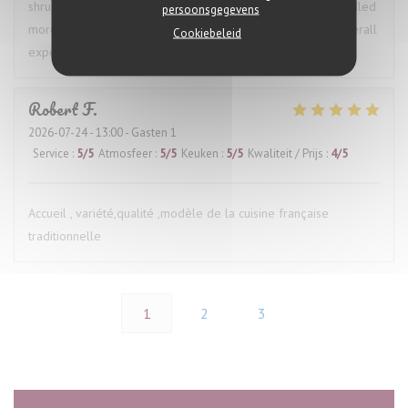
shrugged, which was disappointing. Had the issue been handled
persoonsgegevens
more proactively, it would have made for a much better overall
Cookiebeleid
experience.
Robert
F
2026-07-24
- 13:00 - Gasten 1
Service
:
5
/5
Atmosfeer
:
5
/5
Keuken
:
5
/5
Kwaliteit / Prijs
:
4
/5
Accueil , variété,qualité ,modèle de la cuisine française
traditionnelle
1
2
3