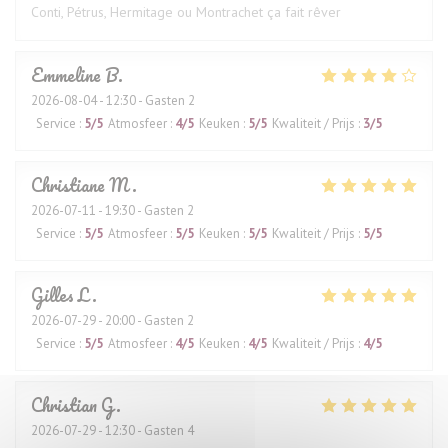
Conti, Pétrus, Hermitage ou Montrachet ça fait rêver
Emmeline
B
2026-08-04
- 12:30 - Gasten 2
Service
:
5
/5
Atmosfeer
:
4
/5
Keuken
:
5
/5
Kwaliteit / Prijs
:
3
/5
Christiane
M
2026-07-11
- 19:30 - Gasten 2
Service
:
5
/5
Atmosfeer
:
5
/5
Keuken
:
5
/5
Kwaliteit / Prijs
:
5
/5
Gilles
L
2026-07-29
- 20:00 - Gasten 2
Service
:
5
/5
Atmosfeer
:
4
/5
Keuken
:
4
/5
Kwaliteit / Prijs
:
4
/5
Christian
G
2026-07-29
- 12:30 - Gasten 4