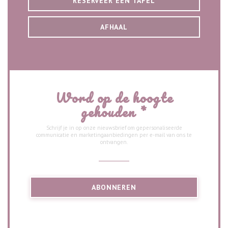
RESERVEER EEN TAFEL
AFHAAL
Word op de hoogte
gehouden
*
Schrijf je in op onze nieuwsbrief om gepersonaliseerde
communicatie en marketingaanbiedingen per e-mail van ons te
ontvangen.
ABONNEREN