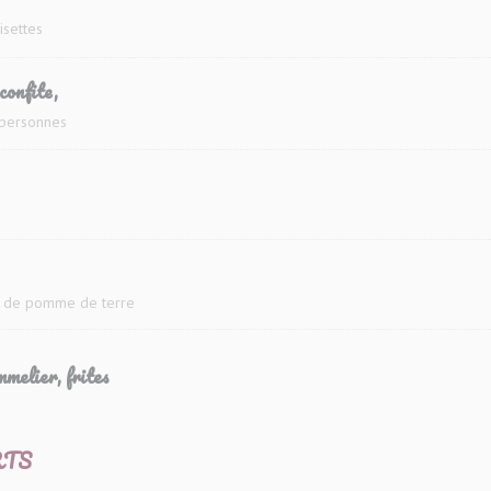
oisettes
confite,
 personnes
ée de pomme de terre
melier, frites
RTS