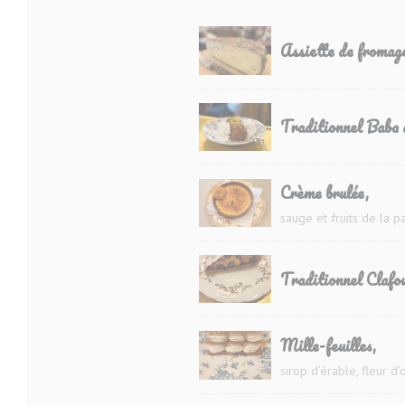
Assiette de fromage
Traditionnel Baba
Crème brulée,
sauge et fruits de la p
Traditionnel Clafou
Mille-feuilles,
sirop d’érable, fleur d’