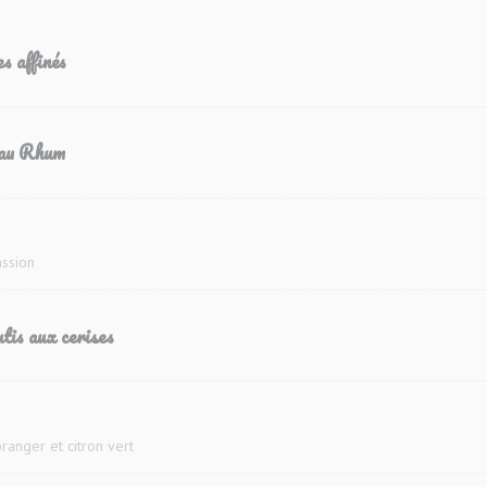
s affinés
 au Rhum
assion
tis aux cerises
oranger et citron vert