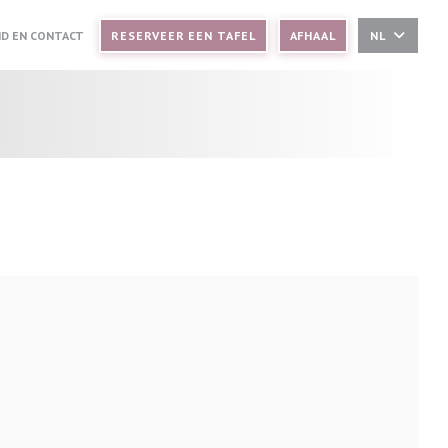
D EN CONTACT
RESERVEER EEN TAFEL
AFHAAL
NL
IEUW VENSTER))
 NIEUW VENSTER))