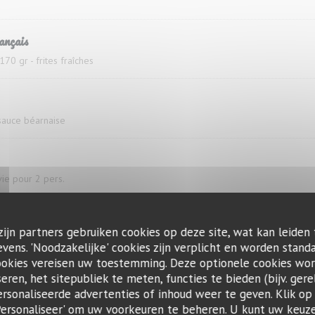
ançais
170 gr - frites fraîches
, sauce béarnaise
rvie pour 2 pers.
que"
zijn partners gebruiken cookies op deze site, wat kan leiden
s fraiches Servie pour 2 pers.
ens. 'Noodzakelijke' cookies zijn verplicht en worden standa
ookies vereisen uw toestemming. Deze optionele cookies wo
 "Grande Tradition"
seren, het sitepubliek te meten, functies te bieden (bijv. gere
sonaliseerde advertenties of inhoud weer te geven. Klik op '
e, oignons et lard
 'Personaliseer' om uw voorkeuren te beheren. U kunt uw keu