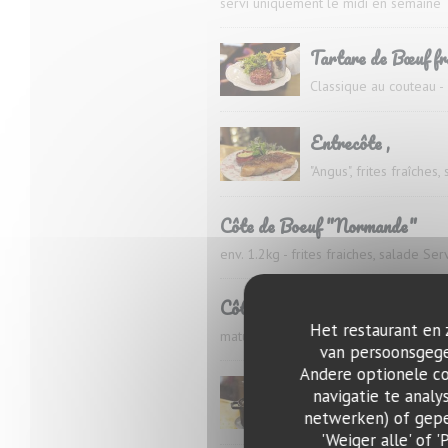
servi uniquement le midi en semaine
Tartare de Bœuf fr
Classique au couteau - 
Entrecôte ,
"Angus", frites fraîches
Côte de Boeuf "Normande"
env. 1.2kg - frites fraiches, salade Se
Côte de Boeuf "Noire de Balti
Het restaurant en 
maturation spéciale - env 1,2kg - frite
van persoonsgegev
Andere optionele c
Boeuf Bourguignon
navigatie te analy
netwerken) of geper
mariné 24h au vin roug
'Weiger alle' of