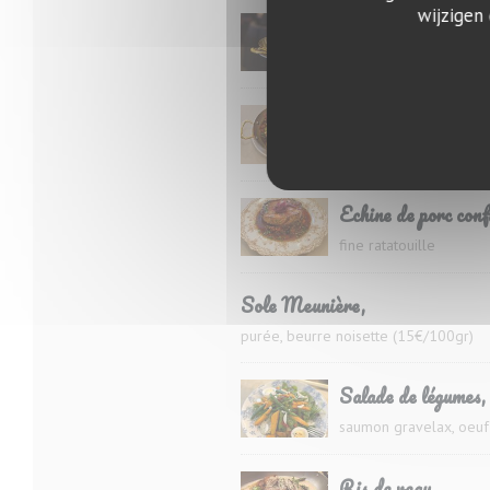
wijzigen
Vol au vent de volai
sauce "Albufera", Cham
Poulpe grillé à la p
"Pates Riso", olives, pes
Echine de porc conf
fine ratatouille
Sole Meunière,
purée, beurre noisette (15€/100gr)
Salade de légumes,
saumon gravelax, oeuf
Ris de veau,