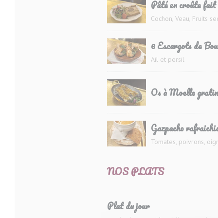
Pâté en croûte fait
Cochon, Veau, Fruits se
6 Escargots de Bou
Ail et persil
Os à Moelle gratin
Gazpacho rafraichis
Tomates, poivrons, oi
NOS PLATS
Plat du jour