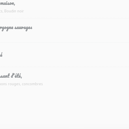
 maison,
cs, Boudin noir
rgogne sauvages
é
sant d'été,
gnons rouges, concombres