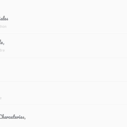
ales
chon
e,
dre
re
Charcuteries,