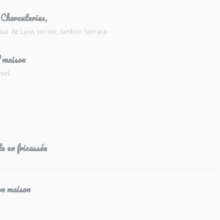
Charcuteries,
ésus de Lyon, terrine, Jambon Serrano
d maison
miel
e en fricassée
n maison