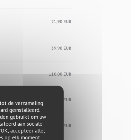
21,90 EUR
39,90 EUR
110,00 EUR
150,00 EUR
 tot de verzameling
ard geïnstalleerd.
rden gebruikt om uw
lateerd aan sociale
25,90 EUR
OK, accepteer alle',
zes op elk moment