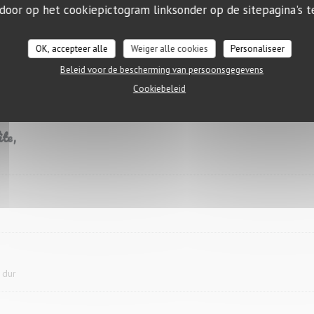
 door op het cookiepictogram linksonder op de sitepagina's te
lle,
pignons
OK, accepteer alle
Weiger alle cookies
Personaliseer
Beleid voor de bescherming van persoonsgegevens
lancha,
Cookiebeleid
to
ite,
 dur