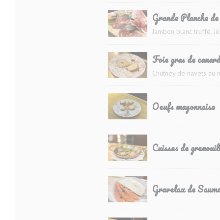
Grande Planche de 
Jambon blanc truffé, J
Foie gras de canar
Chutney de navets au 
Oeufs mayonnaise
Cuisses de grenouill
Gravelax de Saumo