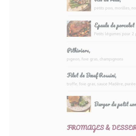
petits pois, morilles, n
Epaule de porcelet 
Petits légumes pour 2
Pithiviers,
pigeon, foie gras, champignons
Filet de Bœuf Rossini,
truffe, foie gras, sauce Madère, pur
Burger du petit som
FROMAGES & DESSE