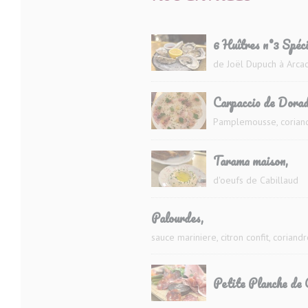
6 Huîtres n°3 Spéci
de Joël Dupuch à Arca
Carpaccio de Dorad
Pamplemousse, corian
Tarama maison,
d'oeufs de Cabillaud
Palourdes,
sauce mariniere, citron confit, coriand
Petite Planche de 