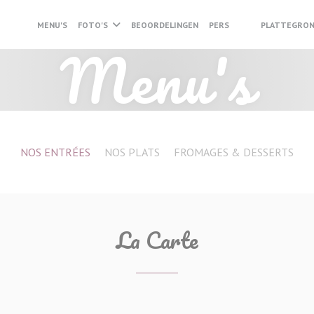
MENU'S
FOTO'S
BEOORDELINGEN
PERS
PLATTEGRON
((OPENT IN EEN N
((OPENT IN EEN
Menu's
NOS ENTRÉES
NOS PLATS
FROMAGES & DESSERTS
La Carte