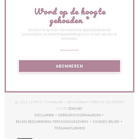
Word op de hoogte
gehouden
*
Schrijf je in op onze nieuwsbrief om gepersonaliseerde
communicatie en marketingaanbiedingen per e-mail van ons te
ontvangen.
ABONNEREN
© 2026 LE PETIT SOMMELIER — RESTAURANT WEBSITE GECREËERD
((OPENT IN EEN NIEUW VENSTER))
DOOR
ZENCHEF
DISCLAIMER
GEBRUIKSVOORWAARDEN
((OPENT IN EEN NIEUW VENSTER))
((OPENT IN EEN NIEUW VENSTER))
BELEID BESCHERMING PERSOONSGEGEVENS
COOKIES BELEID
((OPENT IN EEN NIEUW VENSTER))
((OPENT IN EEN NI
TOEGANKELIJKHEID
((OPENT IN EEN NIEUW VENSTER))