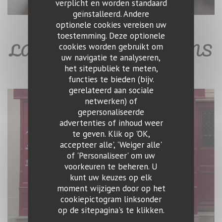
verplicht en worden standaard
geïnstalleerd. Andere
optionele cookies vereisen uw
toestemming. Deze optionele
LA CAVE - BAR À VINS
cookies worden gebruikt om
uw navigatie te analyseren,
het sitepubliek te meten,
functies te bieden (bijv.
gerelateerd aan sociale
netwerken) of
gepersonaliseerde
advertenties of inhoud weer
te geven. Klik op 'OK,
accepteer alle', 'Weiger alle'
of 'Personaliseer' om uw
voorkeuren te beheren. U
kunt uw keuzes op elk
moment wijzigen door op het
cookiepictogram linksonder
op de sitepagina's te klikken.