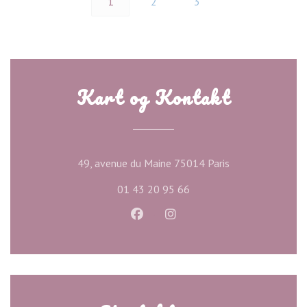
1
2
3
Kart og Kontakt
((åpner i et nytt 
49, avenue du Maine 75014 Paris
01 43 20 95 66
Facebook ((åpner i et nytt vindu)
Instagram ((åpner i et nytt