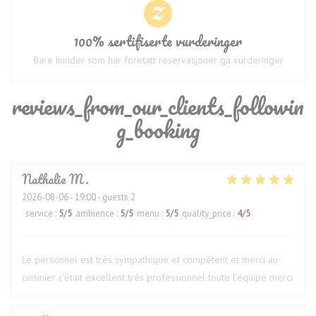
100% sertifiserte vurderinger
Bare kunder som har foretatt reservasjoner ga vurderinger
reviews_from_our_clients_followin
g_booking
Nathalie
M
2026-08-06
- 19:00 - guests 2
service
:
5
/5
ambience
:
5
/5
menu
:
5
/5
quality_price
:
4
/5
Le personnel est très sympathique et compétent et merci au
cuisinier c’était excellent très professionnel toute l’équipe merci