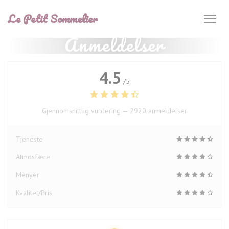
Panel for informasjonskapsler
Le Petit Sommelier
Anmeldelser
4.5
/5
Gjennomsnittlig vurdering —
2920 anmeldelser
Tjeneste
Atmosfære
Menyer
Kvalitet/Pris