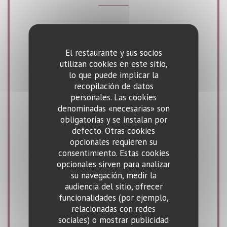
Cocina
Francesa Tradicional
El restaurante y sus socios
utilizan cookies en este sitio,
Tipo de negocio
lo que puede implicar la
recopilación de datos
Pub - Cervecería, Restaurante Tradicional
personales. Las cookies
denominadas «necesarias» son
Servicios
obligatorias y se instalan por
Terraza, Aire Acondicionado
defecto. Otras cookies
opcionales requieren su
consentimiento. Estas cookies
Métodos de pago
opcionales sirven para analizar
Amex, Ticket Restaurant, Contactless Payment,
su navegación, medir la
audiencia del sitio, ofrecer
Eurocard/Mastercard, Tickets restaurante,
funcionalidades (por ejemplo,
Efectivo, Visa, American Express, Tarjeta de
relacionadas con redes
Crédito
sociales) o mostrar publicidad