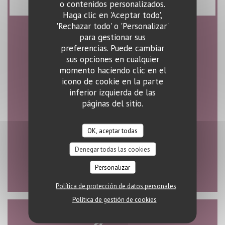
o contenidos personalizados.
Haga clic en 'Aceptar todo',
'Rechazar todo' o 'Personalizar'
para gestionar sus
Horario de apertura
preferencias. Puede cambiar
sus opciones en cualquier
momento haciendo clic en el
icono de cookie en la parte
inferior izquierda de las
Lun
-
Sab
páginas del sitio.
11:00 - 23:00
OK, aceptar todas
Domingo
Denegar todas las cookies
Cerrado
Personalizar
Política de protección de datos personales
Política de gestión de cookies