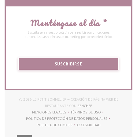
Manténgase al día
*
Suscríbase a nuestro boletín para recibir comunicaciones
personalizadas y ofertas de marketing por correo electrónico.
SUSCRIBIRSE
© 2026 LE PETIT SOMMELIER — CREACIÓN DE PÁGINA WEB DE
((ABRE EN UNA NUEVA VENT
RESTAURANTE CON
ZENCHEF
MENCIONES LEGALES
TÉRMINOS DE USO
((ABRE EN UNA NUEVA VENTANA))
((ABRE EN UNA NUEVA VENTAN
POLÍTICA DE PROTECCIÓN DE DATOS PERSONALES
((ABRE EN UNA NUEVA VENTANA))
POLÍTICA DE COOKIES
ACCESIBILIDAD
((ABRE EN UNA NUEVA VENTANA))
((ABRE EN UNA NUEVA VENTAN