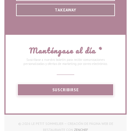
TAKEAWAY
Manténgase al día
*
Suscríbase a nuestro boletín para recibir comunicaciones
personalizadas y ofertas de marketing por correo electrónico.
SUSCRIBIRSE
© 2026 LE PETIT SOMMELIER — CREACIÓN DE PÁGINA WEB DE
((ABRE EN UNA NUEVA VENT
RESTAURANTE CON
ZENCHEF