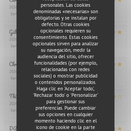
personales. Las cookies
2026-07-11
- 19:30 - Invitados 2
denominadas «necesarias» son
Servicio
:
5
/5
Ambiente
:
5
/5
Menú
:
5
/5
Calidad / Precio
:
5
/5
obligatorias y se instalan por
defecto. Otras cookies
opcionales requieren su
Gilles
L
consentimiento. Estas cookies
2026-07-29
- 20:00 - Invitados 2
opcionales sirven para analizar
Servicio
:
5
/5
Ambiente
:
4
/5
Menú
:
4
/5
Calidad / Precio
:
4
/5
su navegación, medir la
audiencia del sitio, ofrecer
funcionalidades (por ejemplo,
Christian
G
relacionadas con redes
2026-07-29
- 12:30 - Invitados 4
sociales) o mostrar publicidad
Servicio
:
5
/5
Ambiente
:
5
/5
Menú
:
5
/5
Calidad / Precio
:
5
/5
o contenidos personalizados.
Haga clic en 'Aceptar todo',
'Rechazar todo' o 'Personalizar'
Thierry
G
para gestionar sus
2026-07-31
- 12:30 - Invitados 2
preferencias. Puede cambiar
Servicio
:
4
/5
Ambiente
:
4
/5
Menú
:
4
/5
Calidad / Precio
:
4
/5
sus opciones en cualquier
momento haciendo clic en el
icono de cookie en la parte
DANIEL
K