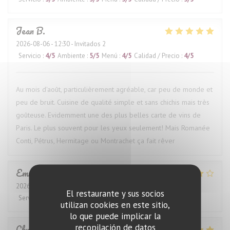
Jean
B
2026-08-06
- 12:30 - Invitados 2
Servicio
:
4
/5
Ambiente
:
5
/5
Menú
:
4
/5
Calidad / Precio
:
4
/5
Au mois d'août, particulièrement agréable, car peu de monde et
peu de bruit. Cuisine de qualité simple et sans chichis mais très
goûteuse. Evidemment une des plus belles carte de vins de
Paris. Le plus souvent pour les yeux seulement! Mais Romanée
Conti, Pétrus, Hermitage ou Montrachet ça fait rêver
Emmeline
B
2026-08-04
- 12:30 - Invitados 2
El restaurante y sus socios
Servicio
:
5
/5
Ambiente
:
4
/5
Menú
:
5
/5
Calidad / Precio
:
3
/5
utilizan cookies en este sitio,
lo que puede implicar la
recopilación de datos
Christiane
M