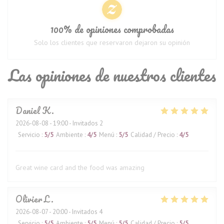
100% de opiniones comprobadas
Solo los clientes que reservaron dejaron su opinión
Las opiniones de nuestros clientes
Daniel
K
2026-08-08
- 19:00 - Invitados 2
Servicio
:
5
/5
Ambiente
:
4
/5
Menú
:
5
/5
Calidad / Precio
:
4
/5
Great wine card and the food was amazing
Olivier
L
2026-08-07
- 20:00 - Invitados 4
Servicio
:
5
/5
Ambiente
:
5
/5
Menú
:
5
/5
Calidad / Precio
:
5
/5