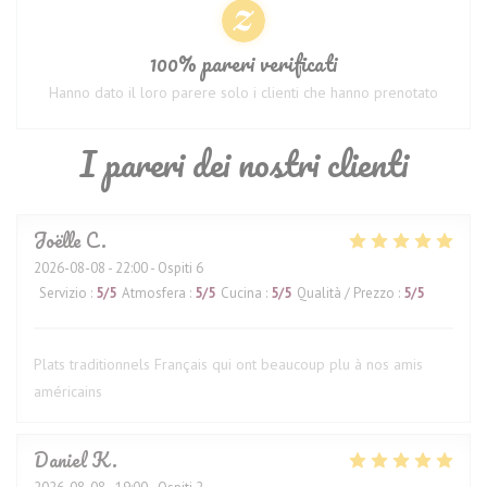
100% pareri verificati
Hanno dato il loro parere solo i clienti che hanno prenotato
I pareri dei nostri clienti
Joëlle
C
2026-08-08
- 22:00 - Ospiti 6
Servizio
:
5
/5
Atmosfera
:
5
/5
Cucina
:
5
/5
Qualità / Prezzo
:
5
/5
Plats traditionnels Français qui ont beaucoup plu à nos amis
américains
Daniel
K