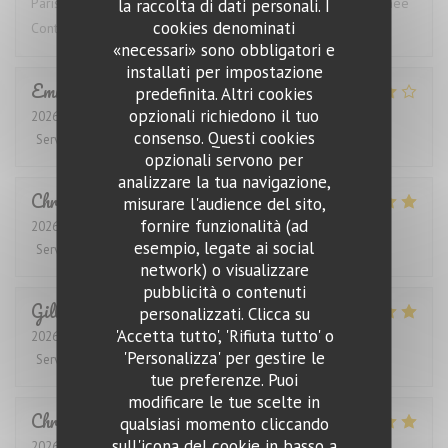
Paris. Le plus souvent pour les yeux seulement! Mais Romanée
la raccolta di dati personali. I
cookies denominati
Conti, Pétrus, Hermitage ou Montrachet ça fait rêver
«necessari» sono obbligatori e
installati per impostazione
Emmeline
B
predefinita. Altri cookies
opzionali richiedono il tuo
2026-08-04
- 12:30 - Ospiti 2
consenso. Questi cookies
Servizio
:
5
/5
Atmosfera
:
4
/5
Cucina
:
5
/5
Qualità / Prezzo
:
3
/5
opzionali servono per
analizzare la tua navigazione,
Christiane
M
misurare l'audience del sito,
fornire funzionalità (ad
2026-07-11
- 19:30 - Ospiti 2
esempio, legate ai social
Servizio
:
5
/5
Atmosfera
:
5
/5
Cucina
:
5
/5
Qualità / Prezzo
:
5
/5
network) o visualizzare
pubblicità o contenuti
Gilles
L
personalizzati. Clicca su
'Accetta tutto', 'Rifiuta tutto' o
2026-07-29
- 20:00 - Ospiti 2
'Personalizza' per gestire le
Servizio
:
5
/5
Atmosfera
:
4
/5
Cucina
:
4
/5
Qualità / Prezzo
:
4
/5
tue preferenze. Puoi
modificare le tue scelte in
Christian
G
qualsiasi momento cliccando
sull'icona del cookie in basso a
2026-07-29
- 12:30 - Ospiti 4