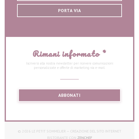
PORTA VIA
Rimani informato
*
Iscriversi alla nostra newsletter per ricevere comunicazioni
personalizzate e offerte di marketing via e-mail.
ABBONATI
© 2026 LE PETIT SOMMELIER — CREAZIONE DEL SITO INTERNET
((APRE UNA NUOVA FINESTRA
RISTORANTE CON
ZENCHEF