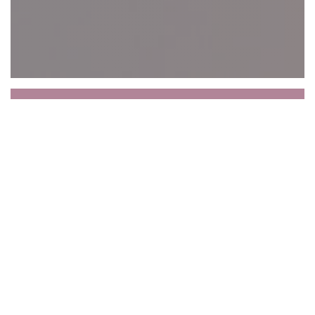
Le Petit Sommelier
Le Petit Sommelier, è l'alleanza di un tradizionale
bistrot parigino e un ristorante che vive nel
zeitgeist, con cucina stagionale, fresca ... scortato
una carta ricca vini superiori a 750 riferimenti.
In questo piccolo gioiello nel puro bistrot parigino
arredamento tradizio: modanature, specchi, posti,