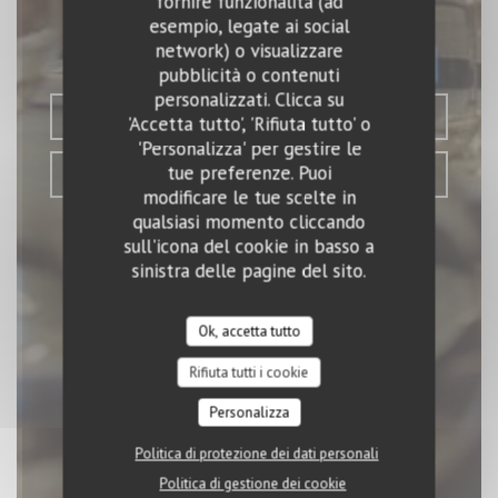
Le Petit Sommelier
fornire funzionalità (ad
esempio, legate ai social
network) o visualizzare
BAR - BRASSERIE
|
PARIS
pubblicità o contenuti
personalizzati. Clicca su
PRENOTA
'Accetta tutto', 'Rifiuta tutto' o
'Personalizza' per gestire le
tue preferenze. Puoi
PORTA VIA
modificare le tue scelte in
qualsiasi momento cliccando
sull'icona del cookie in basso a
sinistra delle pagine del sito.
Ok, accetta tutto
Rifiuta tutti i cookie
Personalizza
Politica di protezione dei dati personali
Politica di gestione dei cookie