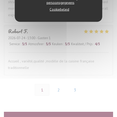
shrugged, which was disappointing. Had the issue been handled
persoonsgegevens
more proactively, it would have made for a much better overall
Cookiebeleid
experience.
Robert
F
2026-07-24
- 13:00 - Gasten 1
Service
:
5
/5
Atmosfeer
:
5
/5
Keuken
:
5
/5
Kwaliteit / Prijs
:
4
/5
Accueil , variété,qualité ,modèle de la cuisine française
traditionnelle
1
2
3