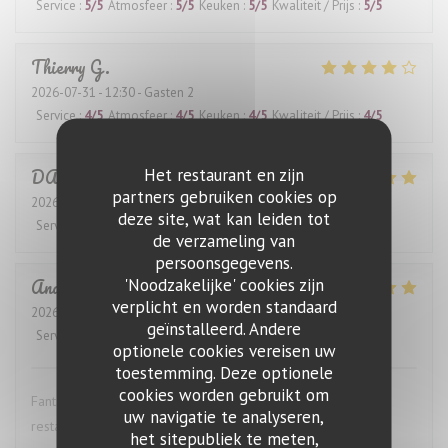
Service
:
5
/5
Atmosfeer
:
5
/5
Keuken
:
5
/5
Kwaliteit / Prijs
:
5
/5
Thierry
G
2026-07-31
- 12:30 - Gasten 2
Service
:
4
/5
Atmosfeer
:
4
/5
Keuken
:
4
/5
Kwaliteit / Prijs
:
4
/5
DANIEL
K
Het restaurant en zijn
partners gebruiken cookies op
2026-07-28
- 12:30 - Gasten 4
deze site, wat kan leiden tot
Service
:
5
/5
Atmosfeer
:
5
/5
Keuken
:
5
/5
Kwaliteit / Prijs
:
5
/5
de verzameling van
persoonsgegevens.
Anders
S
'Noodzakelijke' cookies zijn
verplicht en worden standaard
2026-07-27
- 19:00 - Gasten 4
geïnstalleerd. Andere
Service
:
5
/5
Atmosfeer
:
5
/5
Keuken
:
5
/5
Kwaliteit / Prijs
:
5
/5
optionele cookies vereisen uw
toestemming. Deze optionele
cookies worden gebruikt om
Fantastic wine list, great food and excellent service. This
uw navigatie te analyseren,
restaurant is highly recommended.
het sitepubliek te meten,