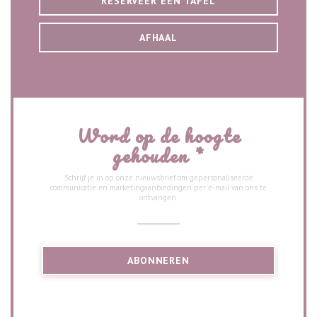
RESERVEER EEN TAFEL
AFHAAL
Word op de hoogte
gehouden
*
Schrijf je in op onze nieuwsbrief om gepersonaliseerde
communicatie en marketingaanbiedingen per e-mail van ons te
ontvangen.
ABONNEREN