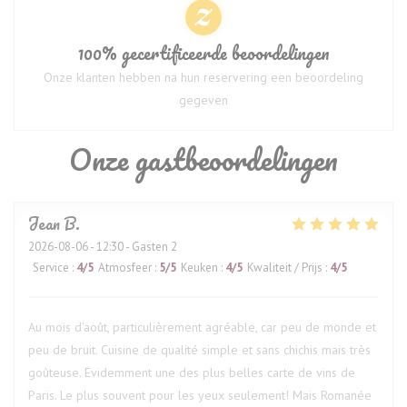
100% gecertificeerde beoordelingen
Onze klanten hebben na hun reservering een beoordeling
gegeven
Onze gastbeoordelingen
Jean
B
2026-08-06
- 12:30 - Gasten 2
Service
:
4
/5
Atmosfeer
:
5
/5
Keuken
:
4
/5
Kwaliteit / Prijs
:
4
/5
Au mois d'août, particulièrement agréable, car peu de monde et
peu de bruit. Cuisine de qualité simple et sans chichis mais très
goûteuse. Evidemment une des plus belles carte de vins de
Paris. Le plus souvent pour les yeux seulement! Mais Romanée