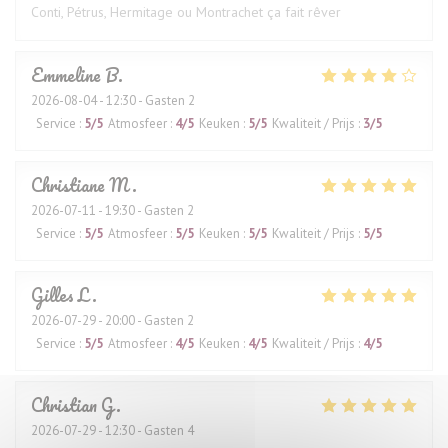
Conti, Pétrus, Hermitage ou Montrachet ça fait rêver
Emmeline
B
2026-08-04
- 12:30 - Gasten 2
Service
:
5
/5
Atmosfeer
:
4
/5
Keuken
:
5
/5
Kwaliteit / Prijs
:
3
/5
Christiane
M
2026-07-11
- 19:30 - Gasten 2
Service
:
5
/5
Atmosfeer
:
5
/5
Keuken
:
5
/5
Kwaliteit / Prijs
:
5
/5
Gilles
L
2026-07-29
- 20:00 - Gasten 2
Service
:
5
/5
Atmosfeer
:
4
/5
Keuken
:
4
/5
Kwaliteit / Prijs
:
4
/5
Christian
G
2026-07-29
- 12:30 - Gasten 4