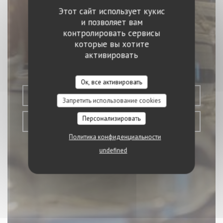
Этот сайт использует кукис
и позволяет вам
контролировать сервисы
Le Petit Sommelier
которые вы хотите
активировать
BISTROT
|
PARIS
Ок, все активировать
ЗАБРОНИРОВАТЬ СТОЛИК
Запретить использование cookies
Персонализировать
НАВЫНОС
Политика конфиденциальности
undefined