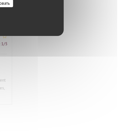
овать
:
1
/5
ment
es,