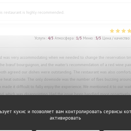
This restaurant is highly recommended.
Услуги
:
4
/5
Атмосфера
:
1
/5
Меню
:
5
/5
Цена / качество
and was very accommodating when we needed to change the reservation ti
d the bœuf bourguignon, and the waiter’s recommendation of a red wine pai
both agreed our dishes were outstanding. The restaurant was also comfort
he heat outside. The only downside was the number of flies buzzing aroun
 made it difficult to fully enjoy the experience. We mentioned it to our wai
ed, which was disappointing. Had the issue been handled more proactively, 
e.
льзует кукис и позволяет вам контролировать сервисы ко
активировать
Услуги
:
5
/5
Атмосфера
:
5
/5
Меню
:
5
/5
Цена / качество