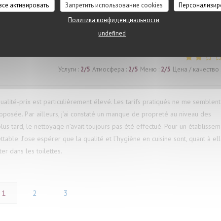
 все активировать
Запретить использование cookies
Персонализир
Политика конфиденциальности
 traditionnelle
undefined
Услуги
:
2
/5
Атмосфера
:
2
/5
Меню
:
2
/5
Цена / качество
alité-prix est particulièrement élevé. Les tarifs pratiqués ne me semblent
roposée. Par ailleurs, j’ai constaté un manque de propreté au niveau des
 plus tard, le nettoyage n’avait toujours pas été effectué. Pour un établisse
ttable. J’ose espérer que la qualité et l’hygiène en cuisine sont, quant à ell
er dans les toilettes.
1
2
3