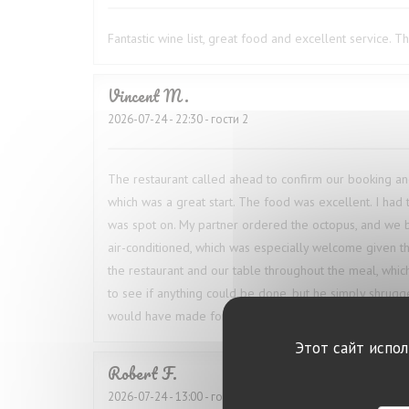
Fantastic wine list, great food and excellent service. 
Vincent
M
2026-07-24
- 22:30 - гости 2
The restaurant called ahead to confirm our booking 
which was a great start. The food was excellent. I ha
was spot on. My partner ordered the octopus, and we 
air-conditioned, which was especially welcome given t
the restaurant and our table throughout the meal, which
to see if anything could be done, but he simply shrugg
would have made for a much better overall experienc
Этот сайт испо
Robert
F
2026-07-24
- 13:00 - гости 1