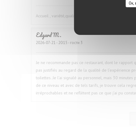
Ок,
Accueil , variété,qualité ,modèle de la cuisine française
Edgard
M
2026-07-21
- 20:15 - гости 3
Je ne recommande pas ce restaurant, dont le rapport qu
pas justifiés au regard de la qualité de l’expérience p
toilettes. Je l’ai signalé au personnel, mais 30 minutes
de ce niveau et avec de tels tarifs, je trouve cela regre
irréprochables et ne reflètent pas ce que j’ai pu constat