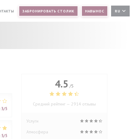
ОНТАКТЫ
ЗАБРОНИРОВАТЬ СТОЛИК
НАВЫНОС
RU
В НОВОМ ОКНЕ))
Я В НОВОМ ОКНЕ))
4.5
/5
Средний рейтинг —
2914 отзывы
:
3
/5
Услуги
Атмосфера
:
5
/5