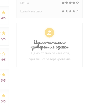
Меню
Цена/качество
:
4
/5
:
5
/5
Исключительно
проверенные оценки
Оценки только от клиентов,
сделавших резервирование
:
4
/5
:
5
/5
:
5
/5