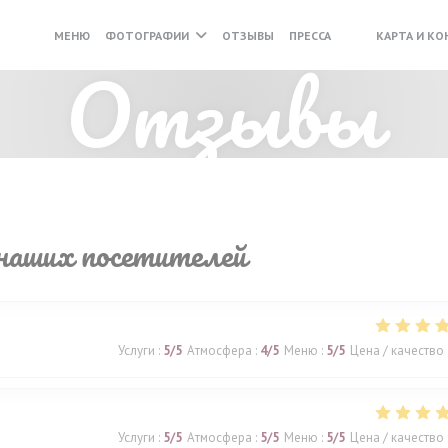
МЕНЮ
ФОТОГРАФИИ
ОТЗЫВЫ
ПРЕССА
КАРТА И К
((ОТКРЫВАЕТСЯ 
((ОТКРЫВАЕТС
Отзывы
наших посетителей
Услуги
:
5
/5
Атмосфера
:
4
/5
Меню
:
5
/5
Цена / качество
Услуги
:
5
/5
Атмосфера
:
5
/5
Меню
:
5
/5
Цена / качество