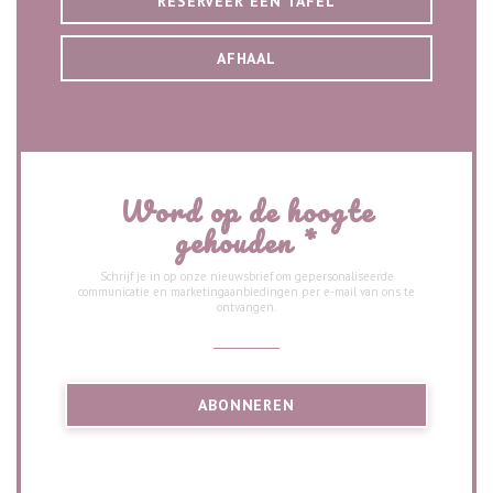
RESERVEER EEN TAFEL
AFHAAL
Word op de hoogte
gehouden
*
Schrijf je in op onze nieuwsbrief om gepersonaliseerde
communicatie en marketingaanbiedingen per e-mail van ons te
ontvangen.
ABONNEREN