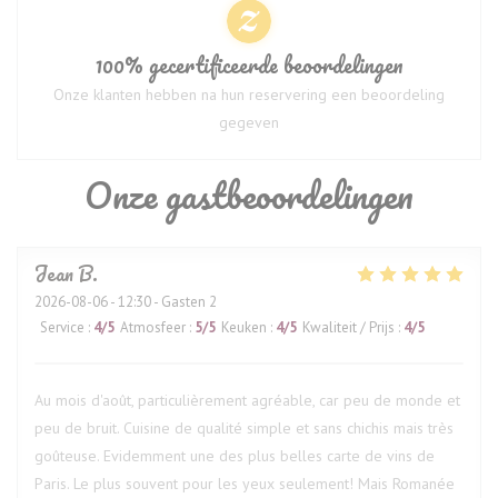
100% gecertificeerde beoordelingen
Onze klanten hebben na hun reservering een beoordeling
gegeven
Onze gastbeoordelingen
Jean
B
2026-08-06
- 12:30 - Gasten 2
Service
:
4
/5
Atmosfeer
:
5
/5
Keuken
:
4
/5
Kwaliteit / Prijs
:
4
/5
Au mois d'août, particulièrement agréable, car peu de monde et
peu de bruit. Cuisine de qualité simple et sans chichis mais très
goûteuse. Evidemment une des plus belles carte de vins de
Paris. Le plus souvent pour les yeux seulement! Mais Romanée