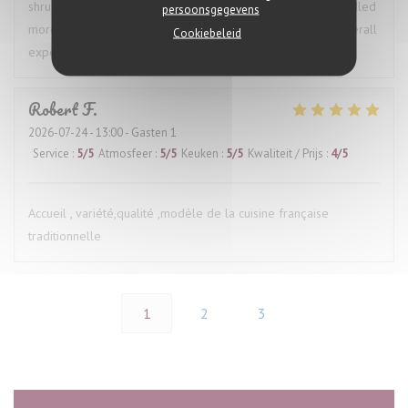
shrugged, which was disappointing. Had the issue been handled
persoonsgegevens
more proactively, it would have made for a much better overall
Cookiebeleid
experience.
Robert
F
2026-07-24
- 13:00 - Gasten 1
Service
:
5
/5
Atmosfeer
:
5
/5
Keuken
:
5
/5
Kwaliteit / Prijs
:
4
/5
Accueil , variété,qualité ,modèle de la cuisine française
traditionnelle
1
2
3