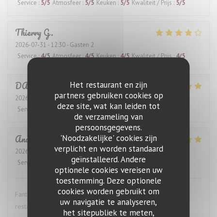
Service
:
5
/5
Atmosfeer
:
5
/5
Keuken
:
5
/5
Kwaliteit / Prijs
:
5
/5
Thierry
G
2026-07-31
- 12:30 - Gasten 2
Service
:
4
/5
Atmosfeer
:
4
/5
Keuken
:
4
/5
Kwaliteit / Prijs
:
4
/5
DANIEL
K
Het restaurant en zijn
partners gebruiken cookies op
2026-07-28
- 12:30 - Gasten 4
deze site, wat kan leiden tot
Service
:
5
/5
Atmosfeer
:
5
/5
Keuken
:
5
/5
Kwaliteit / Prijs
:
5
/5
de verzameling van
persoonsgegevens.
Anders
S
'Noodzakelijke' cookies zijn
verplicht en worden standaard
2026-07-27
- 19:00 - Gasten 4
geïnstalleerd. Andere
Service
:
5
/5
Atmosfeer
:
5
/5
Keuken
:
5
/5
Kwaliteit / Prijs
:
5
/5
optionele cookies vereisen uw
toestemming. Deze optionele
cookies worden gebruikt om
Fantastic wine list, great food and excellent service. This
uw navigatie te analyseren,
restaurant is highly recommended.
het sitepubliek te meten,