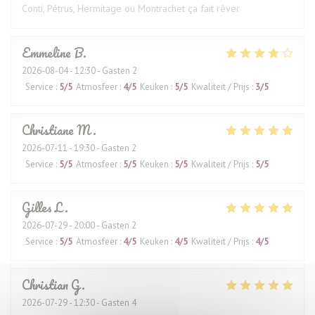
Conti, Pétrus, Hermitage ou Montrachet ça fait rêver
Emmeline
B
2026-08-04
- 12:30 - Gasten 2
Service
:
5
/5
Atmosfeer
:
4
/5
Keuken
:
5
/5
Kwaliteit / Prijs
:
3
/5
Christiane
M
2026-07-11
- 19:30 - Gasten 2
Service
:
5
/5
Atmosfeer
:
5
/5
Keuken
:
5
/5
Kwaliteit / Prijs
:
5
/5
Gilles
L
2026-07-29
- 20:00 - Gasten 2
Service
:
5
/5
Atmosfeer
:
4
/5
Keuken
:
4
/5
Kwaliteit / Prijs
:
4
/5
Christian
G
2026-07-29
- 12:30 - Gasten 4