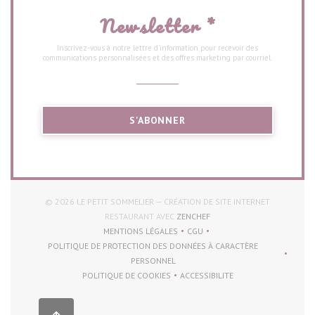
Newsletter
*
Inscrivez-vous à notre lettre d'information pour recevoir des
communications personnalisées et des offres marketing par courriel.
S'ABONNER
© 2026 LE PETIT SOMMELIER — CRÉATION DE SITE INTERNET
((OUVRE UNE NOUVELLE FEN
RESTAURANT AVEC
ZENCHEF
MENTIONS LÉGALES
CGU
((OUVRE UNE NOUVELLE FENÊTRE))
((OUVRE UNE NOUVELLE FENÊT
POLITIQUE DE PROTECTION DES DONNÉES À CARACTÈRE
((OUVRE UNE NOUVELLE FENÊTRE))
PERSONNEL
POLITIQUE DE COOKIES
ACCESSIBILITE
((OUVRE UNE NOUVELLE FENÊTRE))
((OUVRE UNE NOUVELLE FENÊ